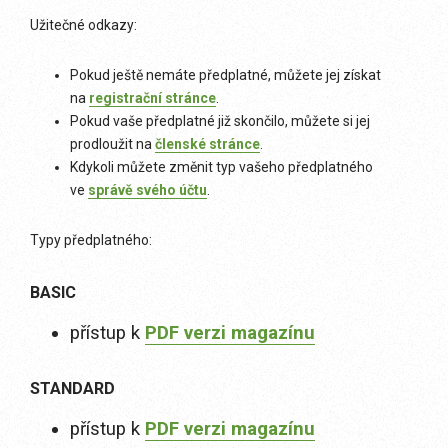
Užitečné odkazy:
Pokud ještě nemáte předplatné, můžete jej získat
na
registrační stránce
.
Pokud vaše předplatné již skončilo, můžete si jej
prodloužit na
členské stránce
.
Kdykoli můžete změnit typ vašeho předplatného
ve
správě svého účtu
.
Typy předplatného:
BASIC
přístup k
PDF verzi magazínu
STANDARD
přístup k
PDF verzi magazínu