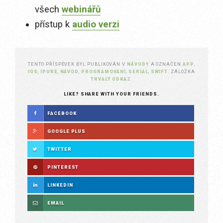
všech
webinářů
přístup k
audio verzi
TENTO PŘÍSPĚVEK BYL PUBLIKOVÁN V
NÁVODY
A OZNAČEN
APP
,
IOS
,
IPURE
,
NÁVOD
,
PROGRAMOVÁNÍ
,
SERIAL
,
SWIFT
. ZÁLOŽKA
TRVALÝ ODKAZ
.
LIKE? SHARE WITH YOUR FRIENDS.
FACEBOOK
GOOGLE PLUS
TWITTER
PINTEREST
LINKEDIN
EMAIL