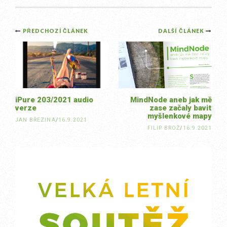
Post
PŘEDCHOZÍ ČLÁNEK
DALŠÍ ČLÁNEK
navigation
iPure 203/2021 audio
MindNode aneb jak mě
verze
zase začaly bavit
myšlenkové mapy
JAN BŘEZINA
/
16.9.2021
FILIP BROŽ
/
16.9.2021