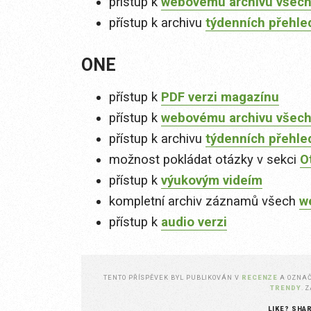
přístup k
webovému archivu všech
přístup k archivu
týdenních přehle
ONE
přístup k
PDF verzi magazínu
přístup k
webovému archivu všech
přístup k archivu
týdenních přehle
možnost pokládat otázky v sekci
O
přístup k
výukovým videím
kompletní archiv záznamů všech
w
přístup k
audio verzi
TENTO PŘÍSPĚVEK BYL PUBLIKOVÁN V
RECENZE
A OZNA
TRENDY
. 
LIKE? SHA