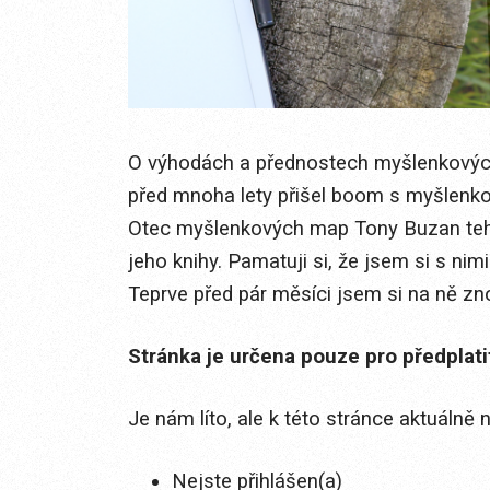
O výhodách a přednostech myšlenkových 
před mnoha lety přišel boom s myšlenk
Otec myšlenkových map Tony Buzan tehd
jeho knihy. Pamatuji si, že jsem si s nimi
Teprve před pár měsíci jsem si na ně znov
Stránka je určena pouze pro předplat
Je nám líto, ale k této stránce aktuálně
Nejste přihlášen(a)