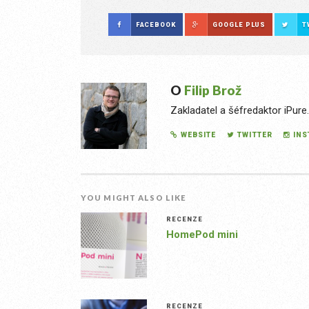
FACEBOOK
GOOGLE PLUS
T
O
Filip Brož
Zakladatel a šéfredaktor iPure
WEBSITE
TWITTER
IN
YOU MIGHT ALSO LIKE
RECENZE
HomePod mini
RECENZE