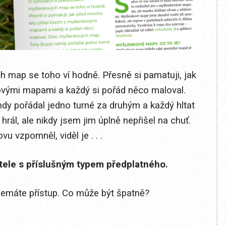
map se toho ví hodně. Přesně si pamatuji, jak
ovými mapami a každý si pořád něco maloval.
y pořádal jedno turné za druhým a každý hltat
 hrál, ale nikdy jsem jim úplně nepřišel na chuť.
u vzpomněl, viděl je . . .
itele s příslušným typem předplatného.
 nemáte přístup. Co může být špatně?