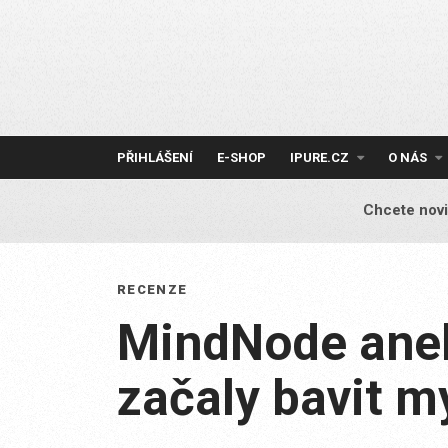
Skip
to
content
PŘIHLÁŠENÍ
E-SHOP
IPURE.CZ
O NÁS
Chcete novi
RECENZE
MindNode aneb
začaly bavit 