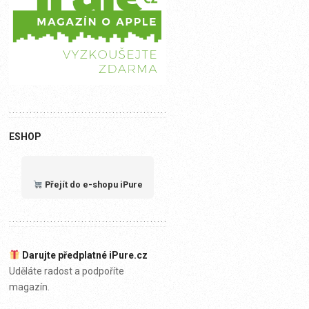
ESHOP
Přejít do e-shopu iPure
Darujte předplatné iPure.cz
Uděláte radost a podpoříte
magazín.