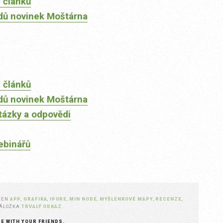
 článků
dů novinek Moštárna
 článků
dů novinek Moštárna
tázky a odpovědi
ebinářů
ČEN
APP
,
GRAFIKA
,
IPURE
,
MIN NODE
,
MYŠLENKOVÉ MAPY
,
RECENZE
,
ZÁLOŽKA
TRVALÝ ODKAZ
.
RE WITH YOUR FRIENDS.