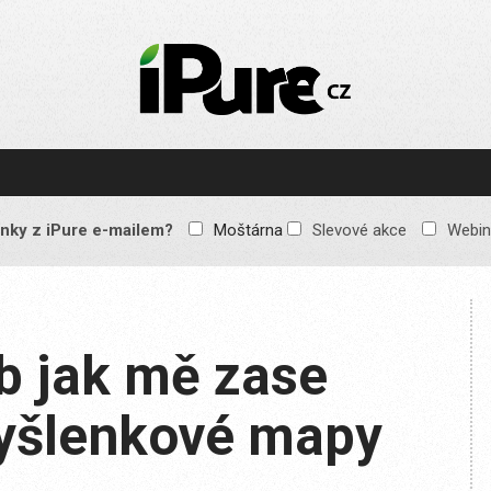
IPURE.CZ
Prémiový Apple e-
magazín, který vychází
každý týden. Žádné
reklamy, žádné
spekulace, jen čistý
obsah pro všechny
nky z iPure e-mailem?
Moštárna
Slevové akce
Webin
Apple fandy. Recenze,
komentáře a praktické
návody, jak začlenit
Apple zařízení do
každodenního života.
 jak mě zase
myšlenkové mapy