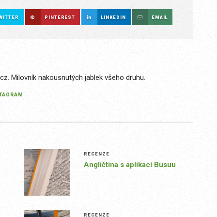
WITTER
PINTEREST
LINKEDIN
EMAIL
.cz. Milovník nakousnutých jablek všeho druhu.
STAGRAM
RECENZE
Angličtina s aplikací Busuu
RECENZE