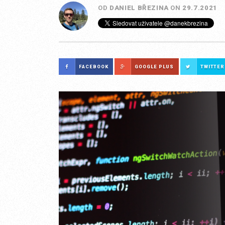
OD
DANIEL BŘEZINA
ON
29.7.2021
FACEBOOK
GOOGLE PLUS
TWITTER