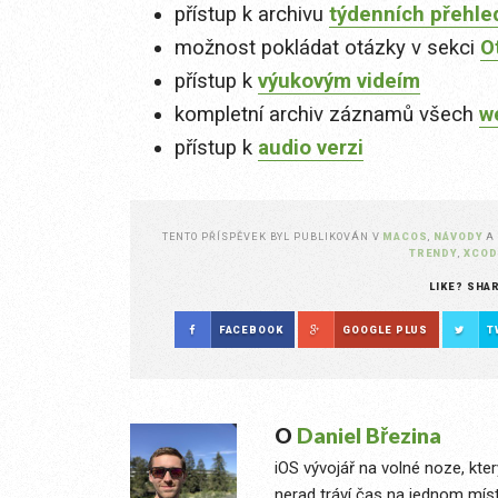
přístup k archivu
týdenních přehle
možnost pokládat otázky v sekci
O
přístup k
výukovým videím
kompletní archiv záznamů všech
w
přístup k
audio verzi
TENTO PŘÍSPĚVEK BYL PUBLIKOVÁN V
MACOS
,
NÁVODY
A
TRENDY
,
XCOD
LIKE? SHA
FACEBOOK
GOOGLE PLUS
T
O
Daniel Březina
iOS vývojář na volné noze, kte
nerad tráví čas na jednom míst