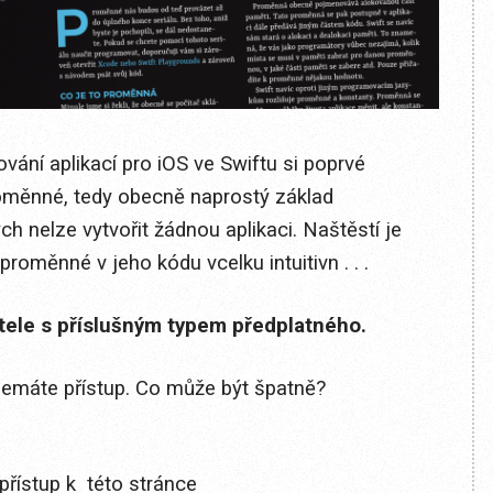
vání aplikací pro iOS ve Swiftu si poprvé
měnné, tedy obecně naprostý základ
 nelze vytvořit žádnou aplikaci. Naštěstí je
proměnné v jeho kódu vcelku intuitivn . . .
itele s příslušným typem předplatného.
 nemáte přístup. Co může být špatně?
přístup k této stránce