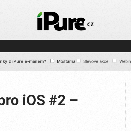
IPURE.CZ
Prémiový Apple e-
magazín, který vychází
každý týden. Žádné
reklamy, žádné
spekulace, jen čistý
obsah pro všechny
nky z iPure e-mailem?
Moštárna
Slevové akce
Webin
Apple fandy. Recenze,
komentáře a praktické
návody, jak začlenit
Apple zařízení do
každodenního života.
 pro iOS #2 –