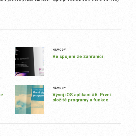
NÁVODY
Ve spojení ze zahraničí
NÁVODY
se
Vývoj iOS aplikací #6: První
složité programy a funkce