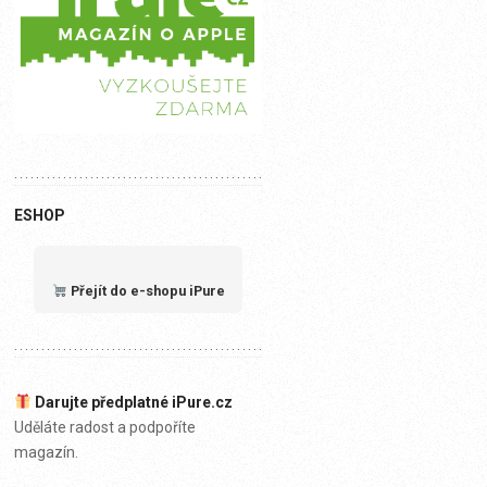
ESHOP
Přejít do e-shopu iPure
Darujte předplatné iPure.cz
Uděláte radost a podpoříte
magazín.