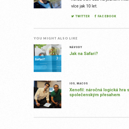
více jak 10 let.
TWITTER
FACEBOOK
YOU MIGHT ALSO LIKE
NÁVODY
Jak na Safari?
IOS
,
MACOS
Xenofil: náročná logická hra 
společenským přesahem