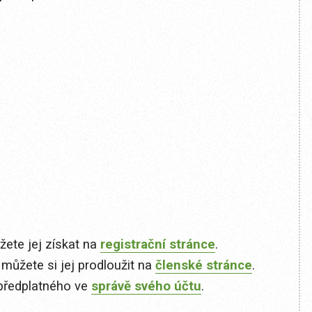
ete jej získat na
registrační stránce
.
 můžete si jej prodloužit na
členské stránce
.
předplatného ve
správě svého účtu
.