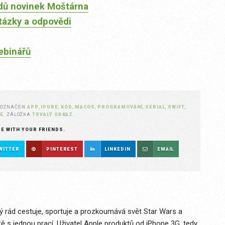
dů novinek Moštárna
tázky a odpovědi
ebinářů
 OZNAČEN
APP
,
IPURE
,
KÓD
,
MACOS
,
PROGRAMOVÁNÍ
,
SERIAL
,
SWIFT
,
E
. ZÁLOŽKA
TRVALÝ ODKAZ
.
RE WITH YOUR FRIENDS.
WITTER
PINTEREST
LINKEDIN
EMAIL
rý rád cestuje, sportuje a prozkoumává svět Star Wars a
ě s jednou prací. Uživatel Apple produktů od iPhone 3G, tedy