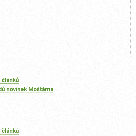
 článků
dů novinek Moštárna
 článků