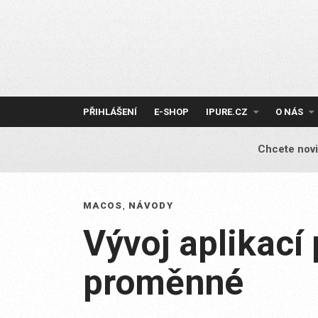
Skip
to
content
PŘIHLÁŠENÍ
E-SHOP
IPURE.CZ
O NÁS
Chcete novi
MACOS
,
NÁVODY
Vývoj aplikací
proměnné