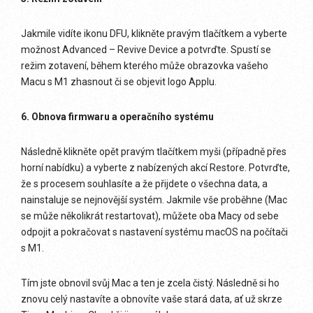
Jakmile vidíte ikonu DFU, klikněte pravým tlačítkem a vyberte
možnost Advanced – Revive Device a potvrďte. Spustí se
režim zotavení, během kterého může obrazovka vašeho
Macu s M1 zhasnout či se objevit logo Applu.
6. Obnova firmwaru a operačního systému
Následně klikněte opět pravým tlačítkem myši (případně přes
horní nabídku) a vyberte z nabízených akcí Restore. Potvrďte,
že s procesem souhlasíte a že přijdete o všechna data, a
nainstaluje se nejnovější systém. Jakmile vše proběhne (Mac
se může několikrát restartovat), můžete oba Macy od sebe
odpojit a pokračovat s nastavení systému macOS na počítači
s M1.
Tím jste obnovil svůj Mac a ten je zcela čistý. Následně si ho
znovu celý nastavíte a obnovíte vaše stará data, ať už skrze