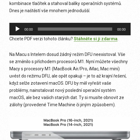
kombinace tlačítek a stahoval balíky operačních systémů.
Dnes je naštěstí vše mnohem jednodušší.
Audio
00:00
00:00
přehrávač
Chcete PDF verzi tohoto článku?
Stáhněte si ji zdarma
.
Na Macu s Intelem dosud žádný režim DFU neexistoval. Vše
se změnilo s příchodem procesorů M1. Nyní můžete všechny
Macy s procesory M1 (MacBook Air/Pro, iMac, Mac mini)
uvést do režimu DFU, ale opět opakuji – je to až krajní řešení,
když selže zotavení macOS. DFU by měl vyřešit vaše
problémy, nainstalovat nový poslední operační systém
macOS, ale bez vašich starých dat. Ty si musíte obnovit ze
zálohy (provedené Time Machine či jiným způsobem).