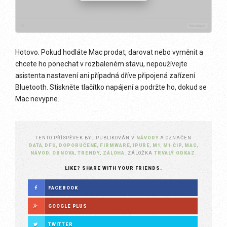
Hotovo. Pokud hodláte Mac prodat, darovat nebo vyměnit a
chcete ho ponechat v rozbaleném stavu, nepoužívejte
asistenta nastavení ani případná dříve připojená zařízení
Bluetooth. Stiskněte tlačítko napájení a podržte ho, dokud se
Mac nevypne.
TENTO PŘÍSPĚVEK BYL PUBLIKOVÁN V
NÁVODY
A OZNAČEN
DATA
,
DFU
,
DOPORUČENÉ
,
FIRMWARE
,
IPURE
,
M1
,
M1 ČIP
,
MAC
,
NÁVOD
,
OBNOVA
,
TRENDY
,
ZÁLOHA
. ZÁLOŽKA
TRVALÝ ODKAZ
.
LIKE? SHARE WITH YOUR FRIENDS.
FACEBOOK
GOOGLE PLUS
TWITTER