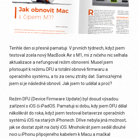
Tenhle den si přesně pamatuji. V prvních týdnech, když jsem
testoval zcela nový MacBook Air s M1, mi z ničeho nic selhala
aktualizace a nefungoval režim obnovení. Musel jsem
přistoupit k režimu DFU a totální obnově firmwaru a
operačního systému, a to za cenu ztráty dat. Samozřejmě
jsem si je následně obnovil. Jak jsem to udělal a proč?
Režim DFU (Device Firmware Update) byl dosud výsadou
zařízení s iOS či iPadOS. Pamatuji si dobu, kdy jsem DFU dělal
několikrát do roka, když jsem testoval betaverze operačních
systémů iOS na starých iPhonech. Dříve nebyla jiná možnost,
jak se dostat zpět na čistý iOS. Mnohokrát jsem seděl dlouhé
noci u iPhonu připojeného kabelem k Macu a mačkal