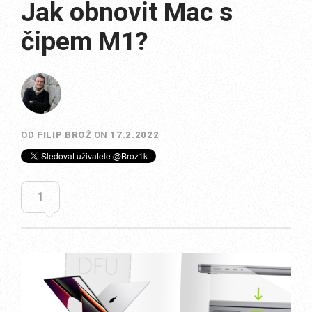
Jak obnovit Mac s
čipem M1?
OD
FILIP BROŽ
ON
17.2.2022
1