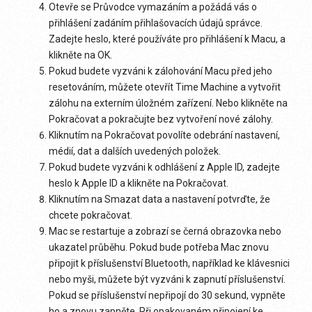
Otevře se Průvodce vymazáním a požádá vás o
přihlášení zadáním přihlašovacích údajů správce.
Zadejte heslo, které používáte pro přihlášení k Macu, a
klikněte na OK.
Pokud budete vyzváni k zálohování Macu před jeho
resetováním, můžete otevřít Time Machine a vytvořit
zálohu na externím úložném zařízení. Nebo klikněte na
Pokračovat a pokračujte bez vytvoření nové zálohy.
Kliknutím na Pokračovat povolíte odebrání nastavení,
médií, dat a dalších uvedených položek.
Pokud budete vyzváni k odhlášení z Apple ID, zadejte
heslo k Apple ID a klikněte na Pokračovat.
Kliknutím na Smazat data a nastavení potvrďte, že
chcete pokračovat.
Mac se restartuje a zobrazí se černá obrazovka nebo
ukazatel průběhu. Pokud bude potřeba Mac znovu
připojit k příslušenství Bluetooth, například ke klávesnici
nebo myši, můžete být vyzváni k zapnutí příslušenství.
Pokud se příslušenství nepřipojí do 30 sekund, vypněte
ho a znovu zapněte. Při opakovaném připojení ke