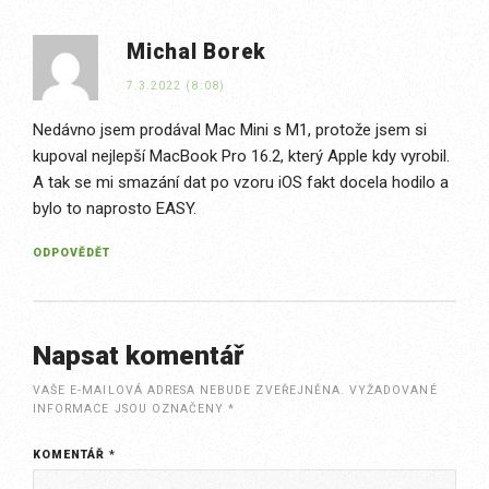
Michal Borek
7.3.2022 (8:08)
Nedávno jsem prodával Mac Mini s M1, protože jsem si
kupoval nejlepší MacBook Pro 16.2, který Apple kdy vyrobil.
A tak se mi smazání dat po vzoru iOS fakt docela hodilo a
bylo to naprosto EASY.
ODPOVĚDĚT
Napsat komentář
VAŠE E-MAILOVÁ ADRESA NEBUDE ZVEŘEJNĚNA.
VYŽADOVANÉ
INFORMACE JSOU OZNAČENY
*
KOMENTÁŘ
*