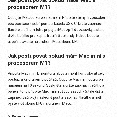
Jak postupovat pokud máte iMac s
procesorem M1?
Odpojte iMac od zdroje napájení. Připojte stejným způsobem
oba počítače k sobě pomocí kabelu USB-C. Držte zapínací
tlačítko a během toho připojte iMac zpět do zásuvky a stále
držte tlačítko pro zapnutí další 3 sekundy. Pokud budete
úspěšní, uvidíte na druhém Macu ikonu DFU.
Jak postupovat pokud mám Mac mini s
procesorem M1?
Připojte Mac mini k monitoru, abyste mohli kontrolovat celý
postup, a ke druhému počítači. Odpojte Mac mini od zdroje
napájení na 10 sekund. Stiskněte a držte zapínací tlačítko a
během toho připojte Mac mini zpět do zásuvky (stále držte
zapínací tlačítko), následně pusťte zapínací tlačítko a měli
byste vidět ikonu DFU na druhém Macu.
5. Režim zotavení