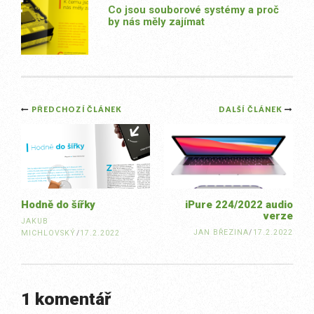
Co jsou souborové systémy a proč
by nás měly zajímat
Post
PŘEDCHOZÍ ČLÁNEK
DALŠÍ ČLÁNEK
navigation
Hodně do šířky
iPure 224/2022 audio
verze
JAKUB
JAN BŘEZINA
/
17.2.2022
MICHLOVSKÝ
/
17.2.2022
1 komentář