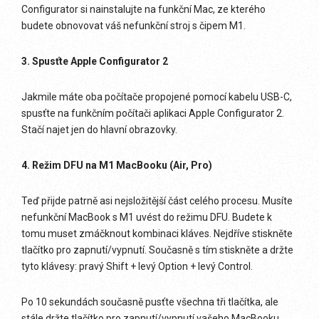
Configurator si nainstalujte na funkční Mac, ze kterého
budete obnovovat váš nefunkční stroj s čipem M1.
3. Spusťte Apple Configurator 2
Jakmile máte oba počítače propojené pomocí kabelu USB-C,
spusťte na funkčním počítači aplikaci Apple Configurator 2.
Stačí najet jen do hlavní obrazovky.
4. Režim DFU na M1 MacBooku (Air, Pro)
Teď přijde patrně asi nejsložitější část celého procesu. Musíte
nefunkční MacBook s M1 uvést do režimu DFU. Budete k
tomu muset zmáčknout kombinaci kláves. Nejdříve stiskněte
tlačítko pro zapnutí/vypnutí. Současně s tím stiskněte a držte
tyto klávesy: pravý Shift + levý Option + levý Control.
Po 10 sekundách současně pusťte všechna tři tlačítka, ale
stále držte tlačítko pro zapnutí/vypnutí vašeho MacBooku