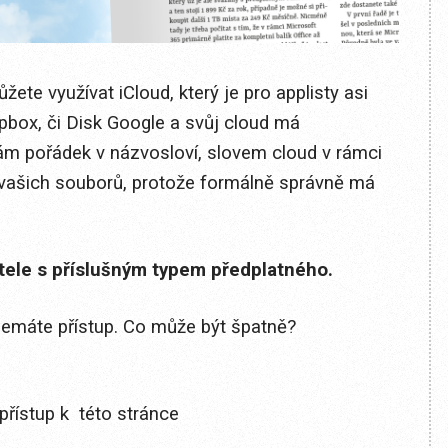
žete využívat iCloud, který je pro applisty asi
opbox, či Disk Google a svůj cloud má
ám pořádek v názvosloví, slovem cloud v rámci
 vašich souborů, protože formálně správně má
itele s příslušným typem předplatného.
 nemáte přístup. Co může být špatně?
přístup k této stránce