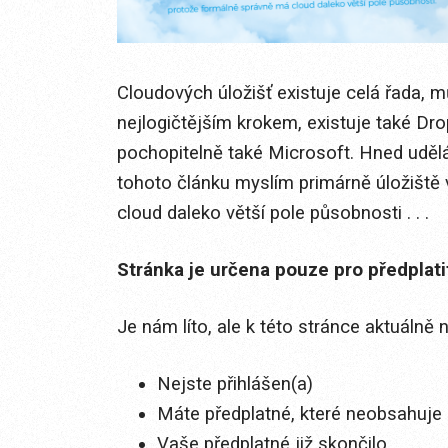
Cloudových úložišť existuje celá řada, mů
nejlogičtějším krokem, existuje také Dr
pochopitelně také Microsoft. Hned uděl
tohoto článku myslím primárně úložiště
cloud daleko větší pole působnosti . . .
Stránka je určena pouze pro předplat
Je nám líto, ale k této stránce aktuálně
Nejste přihlášen(a)
Máte předplatné, které neobsahuje 
Vaše předplatné již skončilo