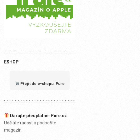
ESHOP
Přejít do e-shopu iPure
Darujte předplatné iPure.cz
Uděláte radost a podpoříte
magazín.