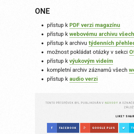
ONE
přístup k
PDF verzi magazínu
přístup k
webovému archivu všech
přístup k archivu
týdenních přehle
možnost pokládat otázky v sekci
O
přístup k
výukovým videím
kompletní archiv záznamů všech
w
přístup k
audio verzi
TENTO PŘÍSPĚVEK BYL PUBLIKOVÁN V
NÁVODY
A OZNAČ
ZÁLO
LIKE? SHA
FACEBOOK
GOOGLE PLUS
T