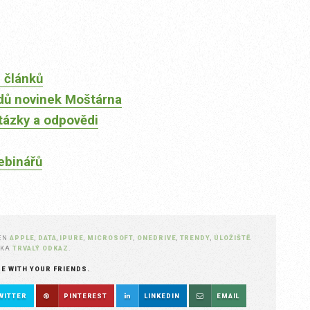
 článků
dů novinek Moštárna
tázky a odpovědi
ebinářů
EN
APPLE
,
DATA
,
IPURE
,
MICROSOFT
,
ONEDRIVE
,
TRENDY
,
ÚLOŽIŠTĚ
.
ŽKA
TRVALÝ ODKAZ
.
RE WITH YOUR FRIENDS.
WITTER
PINTEREST
LINKEDIN
EMAIL