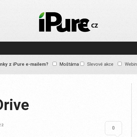
IPURE.CZ
Prémiový Apple e-
magazín, který vychází
každý týden. Žádné
reklamy, žádné
spekulace, jen čistý
obsah pro všechny
nky z iPure e-mailem?
Moštárna
Slevové akce
Webin
Apple fandy. Recenze,
komentáře a praktické
návody, jak začlenit
Apple zařízení do
každodenního života.
Drive
22
0