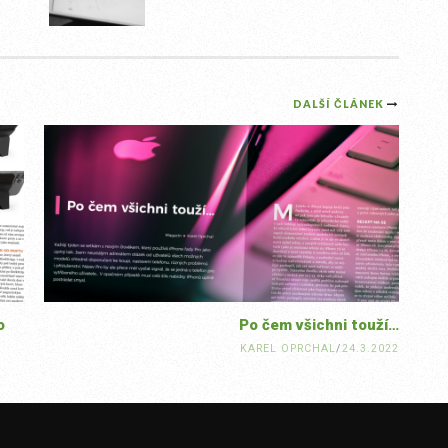
DALŠÍ ČLÁNEK
o
Po čem všichni touží…
KAREL OPRCHAL
/
24.3.2022