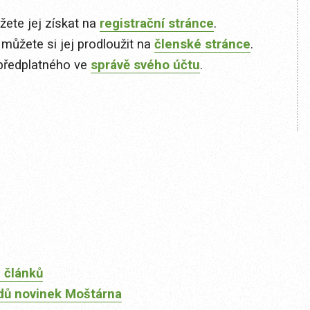
ete jej získat na
registrační stránce
.
 můžete si jej prodloužit na
členské stránce
.
předplatného ve
správě svého účtu
.
 článků
dů novinek Moštárna