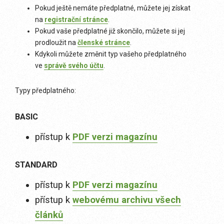
Pokud ještě nemáte předplatné, můžete jej získat
na
registrační stránce
.
Pokud vaše předplatné již skončilo, můžete si jej
prodloužit na
členské stránce
.
Kdykoli můžete změnit typ vašeho předplatného
ve
správě svého účtu
.
Typy předplatného:
BASIC
přístup k
PDF verzi magazínu
STANDARD
přístup k
PDF verzi magazínu
přístup k
webovému archivu všech
článků