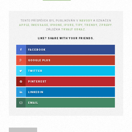
TENTO PŘÍSPĚVEK BYL PUBLIKOVÁN V
NÁVODY
A OZNAČEN
APPLE
,
IMESSAGE
,
IPHONE
,
IPURE
,
TIPY
,
TRENDY
,
ZPRÁVY
.
ZÁLOŽKA
TRVALÝ ODKAZ
.
LIKE? SHARE WITH YOUR FRIENDS.
FACEBOOK
GOOGLE PLUS
TWITTER
PINTEREST
LINKEDIN
EMAIL