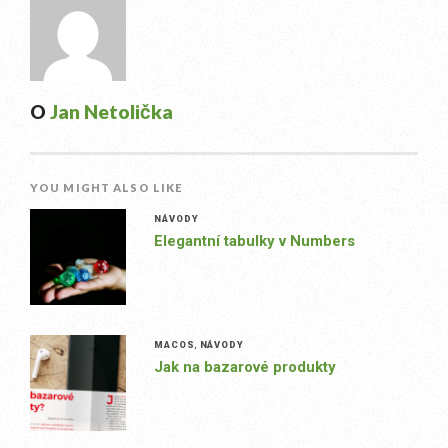
O
Jan Netolička
YOU MIGHT ALSO LIKE
NÁVODY
Elegantní tabulky v Numbers
MACOS
,
NÁVODY
Jak na bazarové produkty