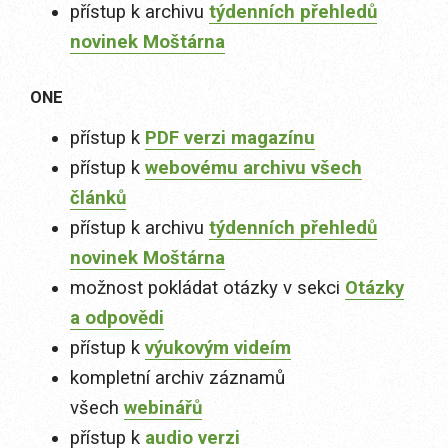
přístup k archivu
týdenních přehledů
novinek Moštárna
ONE
přístup k
PDF verzi magazínu
přístup k
webovému archivu všech
článků
přístup k archivu
týdenních přehledů
novinek Moštárna
možnost pokládat otázky v sekci
Otázky
a odpovědi
přístup k
výukovým videím
kompletní archiv záznamů
všech
webinářů
přístup k
audio verzi