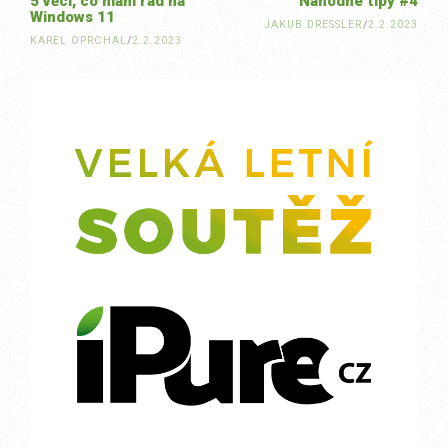
5 věcí, co mám rád na
Náhodné tipy #4
Windows 11
JAKUB DRESSLER
/
2.2.2023
KAREL OPRCHAL
/
2.2.2023