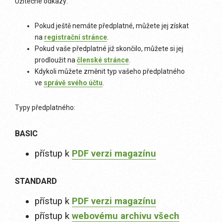
Užitečné odkazy:
Pokud ještě nemáte předplatné, můžete jej získat
na
registrační stránce
.
Pokud vaše předplatné již skončilo, můžete si jej
prodloužit na
členské stránce
.
Kdykoli můžete změnit typ vašeho předplatného
ve
správě svého účtu
.
Typy předplatného:
BASIC
přístup k
PDF verzi magazínu
STANDARD
přístup k
PDF verzi magazínu
přístup k
webovému archivu všech