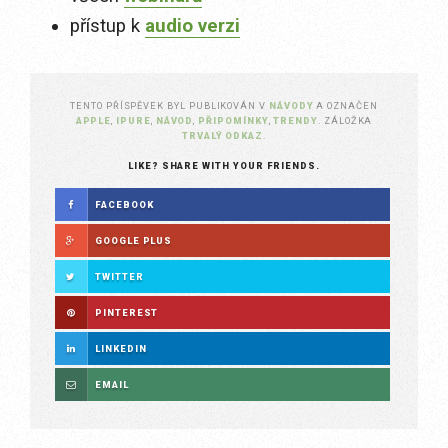
přístup k
audio verzi
TENTO PŘÍSPĚVEK BYL PUBLIKOVÁN V
NÁVODY
A OZNAČEN
APPLE
,
IPURE
,
NÁVOD
,
PŘIPOMÍNKY
,
TRENDY
. ZÁLOŽKA
TRVALÝ ODKAZ
.
LIKE? SHARE WITH YOUR FRIENDS.
FACEBOOK
GOOGLE PLUS
TWITTER
PINTEREST
LINKEDIN
EMAIL