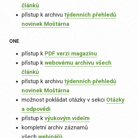
článků
přístup k archivu
týdenních přehledů
novinek Moštárna
ONE
přístup k
PDF verzi magazínu
přístup k
webovému archivu všech
článků
přístup k archivu
týdenních přehledů
novinek Moštárna
možnost pokládat otázky v sekci
Otázky
a odpovědi
přístup k
výukovým videím
kompletní archiv záznamů
všech
webinářů