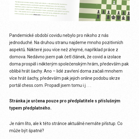
Pandemické období covidu nebylo pro nikoho z nás
jednoduché. Na druhou stranu najdeme mnoho pozitivních
aspektů. Některé jsou více než zřejmé, například práce z
domova. Nedávno jsem pak četl článek, že covid a izolace
doma prospěl i některým společenským hrám, především pak
oblibě hrát šachy. Ano – lidé zavření doma začali mnohem
více hrát šachy, především pak jejich online podobu skrze
portál chess.com. Propadl jsem tomu i j . . .
Stránka je určena pouze pro předplatitele s příslušným
typem předplatného.
Je nám líto, ale k této stránce aktuálně nemáte přístup. Co
může být špatně?