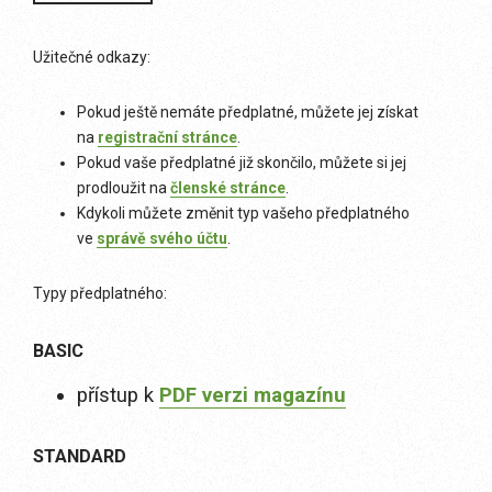
Užitečné odkazy:
Pokud ještě nemáte předplatné, můžete jej získat
na
registrační stránce
.
Pokud vaše předplatné již skončilo, můžete si jej
prodloužit na
členské stránce
.
Kdykoli můžete změnit typ vašeho předplatného
ve
správě svého účtu
.
Typy předplatného:
BASIC
přístup k
PDF verzi magazínu
STANDARD