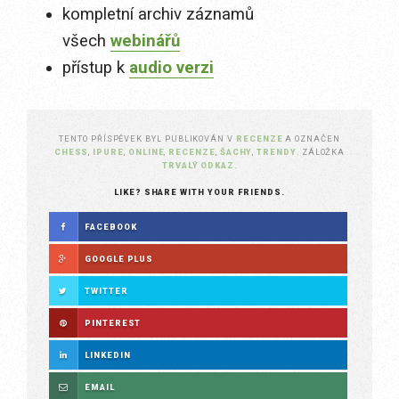
kompletní archiv záznamů
všech
webinářů
přístup k
audio verzi
TENTO PŘÍSPĚVEK BYL PUBLIKOVÁN V
RECENZE
A OZNAČEN
CHESS
,
IPURE
,
ONLINE
,
RECENZE
,
ŠACHY
,
TRENDY
. ZÁLOŽKA
TRVALÝ ODKAZ
.
LIKE? SHARE WITH YOUR FRIENDS.
FACEBOOK
GOOGLE PLUS
TWITTER
PINTEREST
LINKEDIN
EMAIL