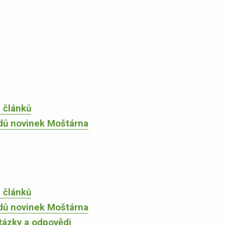
 článků
dů novinek Moštárna
 článků
dů novinek Moštárna
tázky a odpovědi