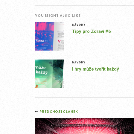
YOU MIGHT ALSO LIKE
NÁVODY
Tipy pro Zdraví #6
NÁVODY
I hry může tvořit každý
Post
PŘEDCHOZÍ ČLÁNEK
navigation