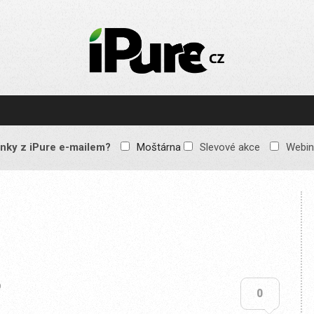
IPURE.CZ
Prémiový Apple e-
magazín, který vychází
každý týden. Žádné
reklamy, žádné
spekulace, jen čistý
obsah pro všechny
nky z iPure e-mailem?
Moštárna
Slevové akce
Webin
Apple fandy. Recenze,
komentáře a praktické
návody, jak začlenit
Apple zařízení do
každodenního života.
9
0