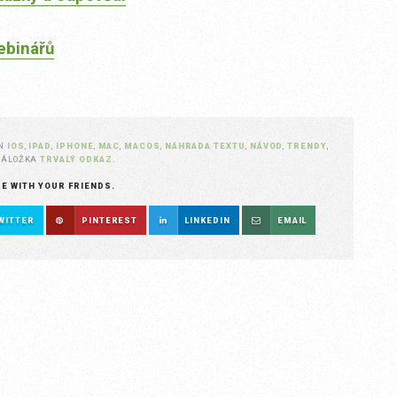
ebinářů
EN
IOS
,
IPAD
,
IPHONE
,
MAC
,
MACOS
,
NÁHRADA TEXTU
,
NÁVOD
,
TRENDY
,
 ZÁLOŽKA
TRVALÝ ODKAZ
.
RE WITH YOUR FRIENDS.
WITTER
PINTEREST
LINKEDIN
EMAIL