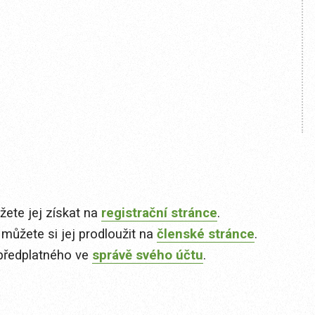
ete jej získat na
registrační stránce
.
 můžete si jej prodloužit na
členské stránce
.
předplatného ve
správě svého účtu
.