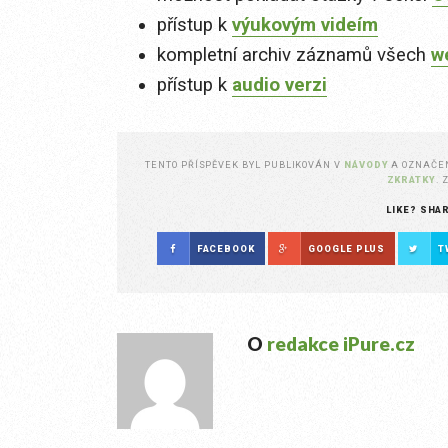
přístup k
výukovým videím
kompletní archiv záznamů všech
w
přístup k
audio verzi
TENTO PŘÍSPĚVEK BYL PUBLIKOVÁN V
NÁVODY
A OZNAČ
ZKRATKY
.
LIKE? SHA
FACEBOOK
GOOGLE PLUS
T
O
redakce iPure.cz