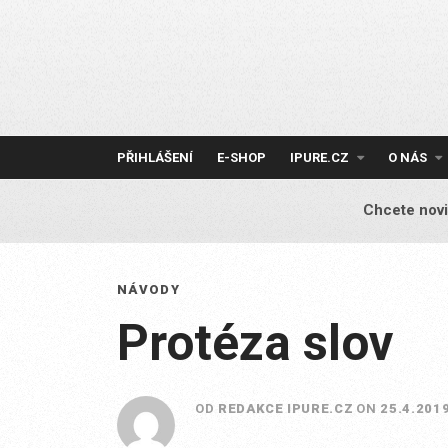
Skip
to
content
PŘIHLÁŠENÍ
E-SHOP
IPURE.CZ
O NÁS
Chcete novi
NÁVODY
Protéza slov
OD
REDAKCE IPURE.CZ
ON
25.4.201