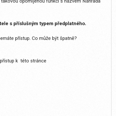
nu takovou opomíjenou funkci s názvem Náhrada
itele s příslušným typem předplatného.
 nemáte přístup. Co může být špatně?
přístup k této stránce