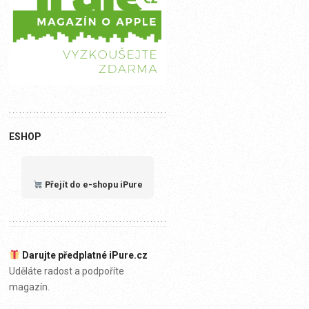
ESHOP
Přejít do e-shopu iPure
Darujte předplatné iPure.cz
Uděláte radost a podpoříte
magazín.