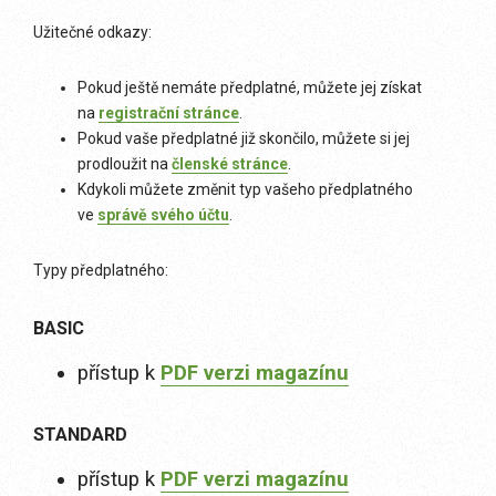
Užitečné odkazy:
Pokud ještě nemáte předplatné, můžete jej získat
na
registrační stránce
.
Pokud vaše předplatné již skončilo, můžete si jej
prodloužit na
členské stránce
.
Kdykoli můžete změnit typ vašeho předplatného
ve
správě svého účtu
.
Typy předplatného:
BASIC
přístup k
PDF verzi magazínu
STANDARD
přístup k
PDF verzi magazínu