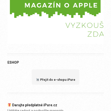
ESHOP
Přejít do e-shopu iPure
Darujte předplatné iPure.cz
Uděláte radost a podpoříte magazín.