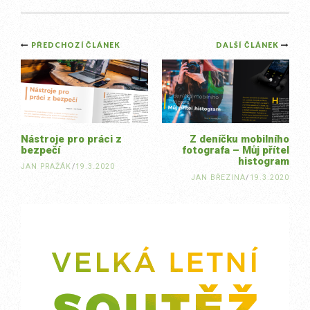
Post
PŘEDCHOZÍ ČLÁNEK
DALŠÍ ČLÁNEK
navigation
Nástroje pro práci z
Z deníčku mobilního
bezpečí
fotografa – Můj přítel
histogram
JAN PRAŽÁK
/
19.3.2020
JAN BŘEZINA
/
19.3.2020