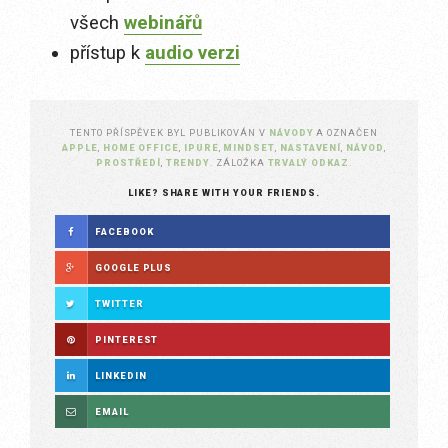
všech
webinářů
přístup k
audio verzi
TENTO PŘÍSPĚVEK BYL PUBLIKOVÁN V
NÁVODY
A OZNAČEN
APPLE
,
HOME OFFICE
,
IPURE
,
MINDSET
,
NASTAVENÍ
,
NÁVOD
,
PROSTŘEDÍ
,
TRENDY
. ZÁLOŽKA
TRVALÝ ODKAZ
.
LIKE? SHARE WITH YOUR FRIENDS.
FACEBOOK
GOOGLE PLUS
TWITTER
PINTEREST
LINKEDIN
EMAIL