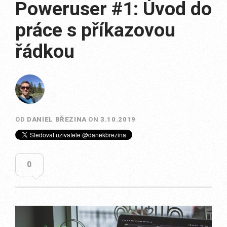
Poweruser #1: Úvod do
práce s příkazovou
řádkou
OD
DANIEL BŘEZINA
ON
3.10.2019
0