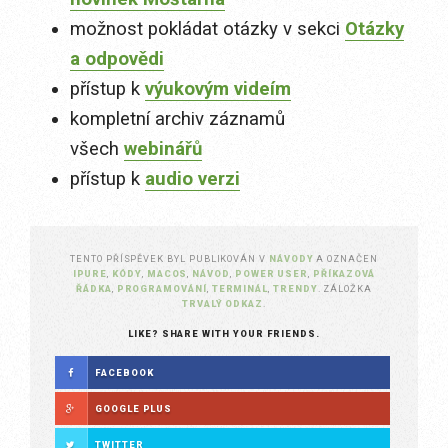
možnost pokládat otázky v sekci
Otázky
a odpovědi
přístup k
výukovým videím
kompletní archiv záznamů
všech
webinářů
přístup k
audio verzi
TENTO PŘÍSPĚVEK BYL PUBLIKOVÁN V
NÁVODY
A OZNAČEN
IPURE
,
KÓDY
,
MACOS
,
NÁVOD
,
POWER USER
,
PŘÍKAZOVÁ
ŘÁDKA
,
PROGRAMOVÁNÍ
,
TERMINÁL
,
TRENDY
. ZÁLOŽKA
TRVALÝ ODKAZ
.
LIKE? SHARE WITH YOUR FRIENDS.
FACEBOOK
GOOGLE PLUS
TWITTER