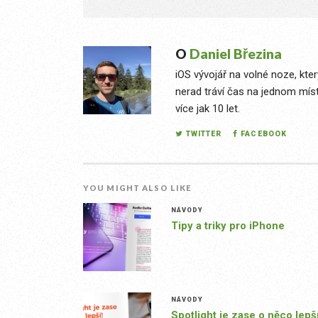
O
Daniel Březina
iOS vývojář na volné noze, kte
nerad tráví čas na jednom míst
více jak 10 let.
TWITTER
FACEBOOK
YOU MIGHT ALSO LIKE
NÁVODY
Tipy a triky pro iPhone
NÁVODY
Spotlight je zase o něco lepší