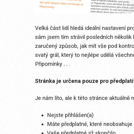
Velká část lidí hledá ideální nastavení p
sám jsem tím strávil posledních několik l
zaručený způsob, jak mít vše pod kontro
svatý grál, který to nejlépe udělá všech
Připomínky . . .
Stránka je určena pouze pro předplat
Je nám líto, ale k této stránce aktuálně
Nejste přihlášen(a)
Máte předplatné, které neobsahuje 
Vaše předplatné již skončilo