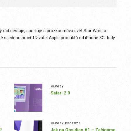
rý rád cestuje, sportuje a prozkoumává svět Star Wars a
ě s jednou prací. Uživatel Apple produktů od iPhone 3G, tedy
NÁVODY
Safari 2.0
NÁVODY
,
RECENZE
!
Jak na Obsidian #1 – Začínáme