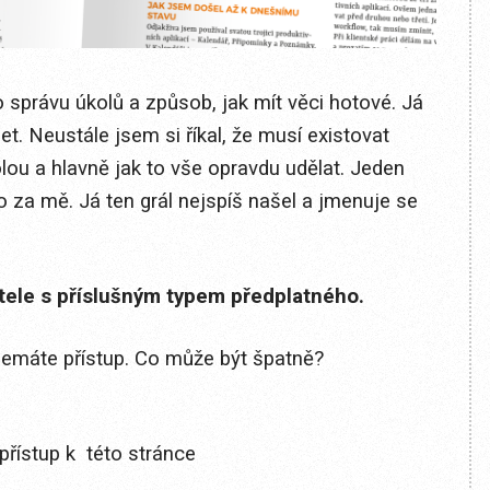
ro správu úkolů a způsob, jak mít věci hotové. Já
et. Neustále jsem si říkal, že musí existovat
lou a hlavně jak to vše opravdu udělat. Jeden
no za mě. Já ten grál nejspíš našel a jmenuje se
itele s příslušným typem předplatného.
 nemáte přístup. Co může být špatně?
přístup k této stránce