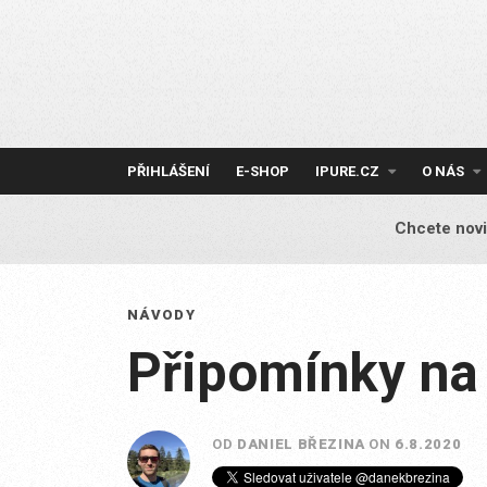
Skip
to
content
PŘIHLÁŠENÍ
E-SHOP
IPURE.CZ
O NÁS
Chcete novi
NÁVODY
Připomínky na
OD
DANIEL BŘEZINA
ON
6.8.2020