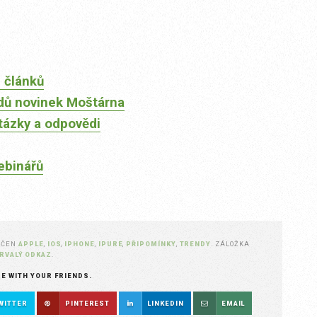
 článků
dů novinek Moštárna
tázky a odpovědi
ebinářů
AČEN
APPLE
,
IOS
,
IPHONE
,
IPURE
,
PŘIPOMÍNKY
,
TRENDY
. ZÁLOŽKA
RVALÝ ODKAZ
.
RE WITH YOUR FRIENDS.
WITTER
PINTEREST
LINKEDIN
EMAIL