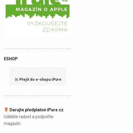
ESHOP
Přejít do e-shopu iPure
Darujte předplatné iPure.cz
Uděláte radost a podpoříte
magazín.