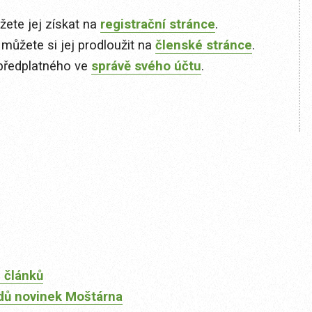
ete jej získat na
registrační stránce
.
 můžete si jej prodloužit na
členské stránce
.
předplatného ve
správě svého účtu
.
 článků
dů novinek Moštárna