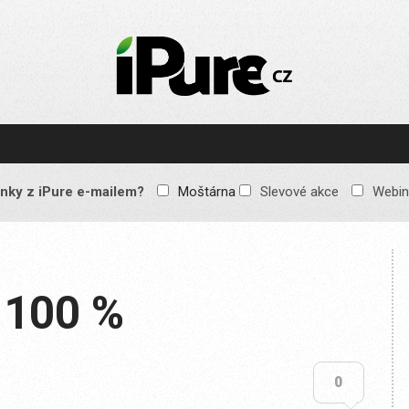
IPURE.CZ
Prémiový Apple e-
magazín, který vychází
každý týden. Žádné
reklamy, žádné
spekulace, jen čistý
obsah pro všechny
nky z iPure e-mailem?
Moštárna
Slevové akce
Webin
Apple fandy. Recenze,
komentáře a praktické
návody, jak začlenit
Apple zařízení do
každodenního života.
 100 %
0