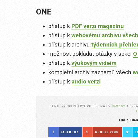
ONE
přístup k
PDF verzi magazínu
přístup k
webovému archivu všech
přístup k archivu
týdenních přehle
možnost pokládat otázky v sekci
O
přístup k
výukovým videím
kompletní archiv záznamů všech
w
přístup k
audio verzi
TENTO PŘÍSPĚVEK BYL PUBLIKOVÁN V
NÁVODY
A OZN
T
LIKE? SHA
FACEBOOK
GOOGLE PLUS
T