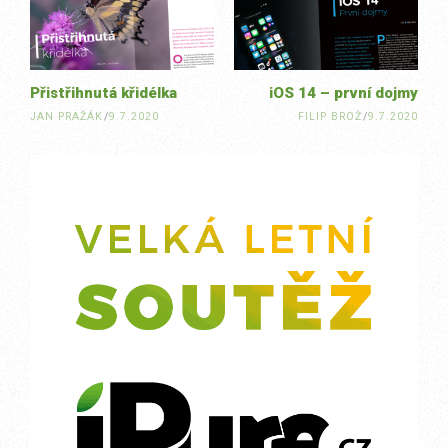
Přistřihnutá křidélka
iOS 14 – první dojmy
JAN PRAŽÁK
/
9.7.2020
FILIP BROŽ
/
9.7.2020