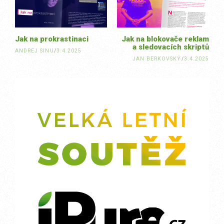
Jak na prokrastinaci
Jak na blokovače reklam
a sledovacích skriptů
ANDREJ SINU
/
3.4.2025
JAN BERKOVSKÝ
/
3.4.2025