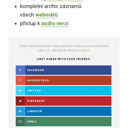
kompletní archiv záznamů
všech
webinářů
přístup k
audio verzi
TENTO PŘÍSPĚVEK BYL PUBLIKOVÁN V
MAGAZÍN
A OZNAČEN
DMA
,
EU
. ZÁLOŽKA
TRVALÝ ODKAZ
.
LIKE? SHARE WITH YOUR FRIENDS.
FACEBOOK
GOOGLE PLUS
TWITTER
PINTEREST
LINKEDIN
EMAIL