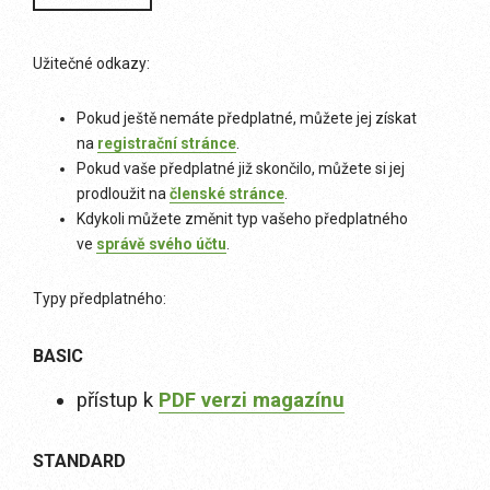
Užitečné odkazy:
Pokud ještě nemáte předplatné, můžete jej získat
na
registrační stránce
.
Pokud vaše předplatné již skončilo, můžete si jej
prodloužit na
členské stránce
.
Kdykoli můžete změnit typ vašeho předplatného
ve
správě svého účtu
.
Typy předplatného:
BASIC
přístup k
PDF verzi magazínu
STANDARD