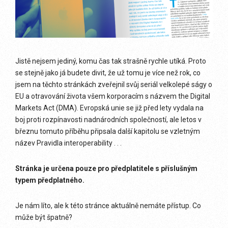
Jistě nejsem jediný, komu čas tak strašně rychle utíká. Proto
se stejně jako já budete divit, že už tomu je více než rok, co
jsem na těchto stránkách zveřejnil svůj seriál velkolepé ságy o
EU a otravování života všem korporacím s názvem the Digital
Markets Act (DMA). Evropská unie se již před lety vydala na
boj proti rozpínavosti nadnárodních společností, ale letos v
březnu tomuto příběhu připsala další kapitolu se vzletným
název Pravidla interoperability . . .
Stránka je určena pouze pro předplatitele s příslušným
typem předplatného.
Je nám líto, ale k této stránce aktuálně nemáte přístup. Co
může být špatně?