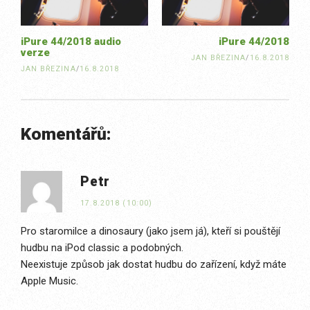
iPure 44/2018 audio
iPure 44/2018
verze
JAN BŘEZINA
/
16.8.2018
JAN BŘEZINA
/
16.8.2018
Komentářů:
Petr
17.8.2018 (10:00)
Pro staromilce a dinosaury (jako jsem já), kteří si pouštějí
hudbu na iPod classic a podobných.
Neexistuje způsob jak dostat hudbu do zařízení, když máte
Apple Music.