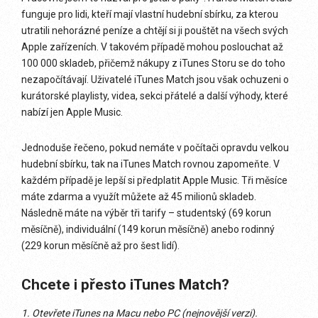
funguje pro lidi, kteří mají vlastní hudební sbírku, za kterou
utratili nehorázné peníze a chtějí si ji pouštět na všech svých
Apple zařízeních. V takovém případě mohou poslouchat až
100 000 skladeb, přičemž nákupy z iTunes Storu se do toho
nezapočítávají. Uživatelé iTunes Match jsou však ochuzeni o
kurátorské playlisty, videa, sekci přátelé a další výhody, které
nabízí jen Apple Music.
Jednoduše řečeno, pokud nemáte v počítači opravdu velkou
hudební sbírku, tak na iTunes Match rovnou zapomeňte. V
každém případě je lepší si předplatit Apple Music. Tři měsíce
máte zdarma a využít můžete až 45 milionů skladeb.
Následně máte na výběr tři tarify – studentský (69 korun
měsíčně), individuální (149 korun měsíčně) anebo rodinný
(229 korun měsíčně až pro šest lidí).
Chcete i přesto iTunes Match?
1. Otevřete iTunes na Macu nebo PC (nejnovější verzi).