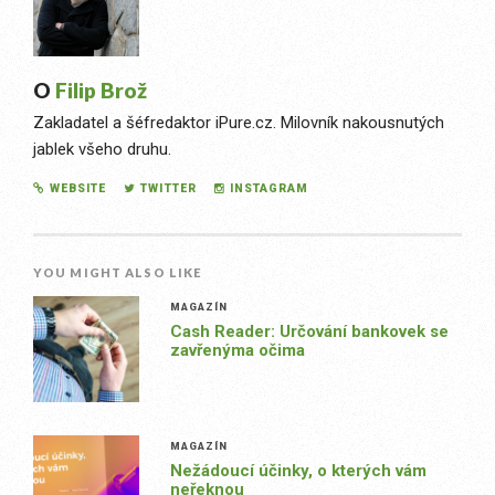
O
Filip Brož
Zakladatel a šéfredaktor iPure.cz. Milovník nakousnutých
jablek všeho druhu.
WEBSITE
TWITTER
INSTAGRAM
YOU MIGHT ALSO LIKE
MAGAZÍN
Cash Reader: Určování bankovek se
zavřenýma očima
MAGAZÍN
Nežádoucí účinky, o kterých vám
neřeknou