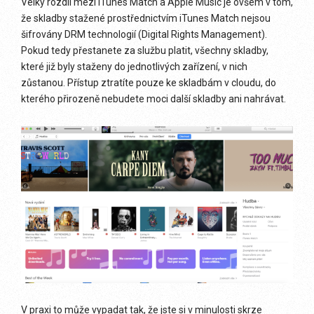
Velký rozdíl mezi iTunes Match a Apple Music je ovšem v tom,
že skladby stažené prostřednictvím iTunes Match nejsou
šifrovány DRM technologií (Digital Rights Management).
Pokud tedy přestanete za službu platit, všechny skladby,
které již byly staženy do jednotlivých zařízení, v nich
zůstanou. Přístup ztratíte pouze ke skladbám v cloudu, do
kterého přirozeně nebudete moci další skladby ani nahrávat.
V praxi to může vypadat tak, že jste si v minulosti skrze