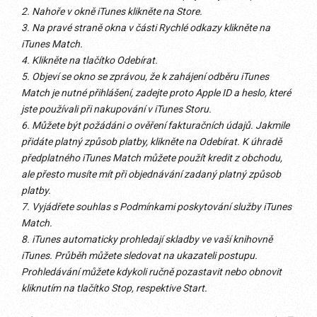
2. Nahoře v okně iTunes klikněte na Store.
3. Na pravé straně okna v části Rychlé odkazy klikněte na
iTunes Match.
4. Klikněte na tlačítko Odebírat.
5. Objeví se okno se zprávou, že k zahájení odběru iTunes
Match je nutné přihlášení, zadejte proto Apple ID a heslo, které
jste používali při nakupování v iTunes Storu.
6. Můžete být požádáni o ověření fakturačních údajů. Jakmile
přidáte platný způsob platby, klikněte na Odebírat. K úhradě
předplatného iTunes Match můžete použít kredit z obchodu,
ale přesto musíte mít při objednávání zadaný platný způsob
platby.
7. Vyjádřete souhlas s Podmínkami poskytování služby iTunes
Match.
8. iTunes automaticky prohledají skladby ve vaší knihovně
iTunes. Průběh můžete sledovat na ukazateli postupu.
Prohledávání můžete kdykoli ručně pozastavit nebo obnovit
kliknutím na tlačítko Stop, respektive Start.