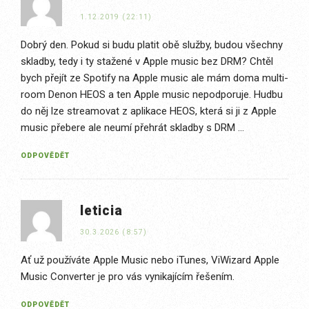
1.12.2019 (22:11)
Dobrý den. Pokud si budu platit obě služby, budou všechny
skladby, tedy i ty stažené v Apple music bez DRM? Chtěl
bych přejít ze Spotify na Apple music ale mám doma multi-
room Denon HEOS a ten Apple music nepodporuje. Hudbu
do něj lze streamovat z aplikace HEOS, která si ji z Apple
music přebere ale neumí přehrát skladby s DRM …
ODPOVĚDĚT
leticia
30.3.2026 (8:57)
Ať už používáte Apple Music nebo iTunes, ViWizard Apple
Music Converter je pro vás vynikajícím řešením.
ODPOVĚDĚT