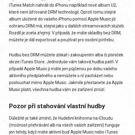
iTunes Match nahráli do iPhonu například nové album U2,
které není šifrované DRM technologií. Oproti tomu stejné
album uložené do vašeho iPhonu pomocí Apple Music již
ochranu DRM má, stejně jako u dalších streamovacích služeb.
Rozdíl je zcela zřejmý. V případě, že máte skladby bez DRM,
můžete je dál exportovat a používat pro osobní potřebu.
Hudbu bez DRM můžete získat i zakoupením alba či písniček
skrze iTunes Store. Jednoduše vám taková hudba patří. V
případě Apple Music ji máte jen půjčenou po dobu vašeho
aktivního předplatného a nemůžete s ní zacházet nebo
poslouchat mimo Apple Music. Jakmile přestanete za Apple
Music platit, všechna hudba vám ze zařízení zmizí.
Pozor při stahování vlastní hudby
Důležité je také zmínit, že Hudební knihovna na iCloudu
(možnost přehrávání alb na všech vašich zařízení) funguje
jen tehdy, když máte aktivní buď Apple Music nebo iTunes