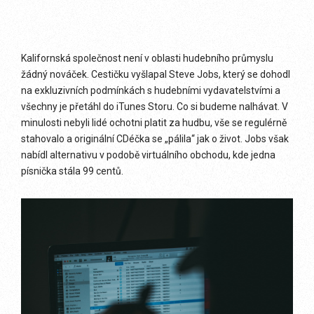
Kalifornská společnost není v oblasti hudebního průmyslu
žádný nováček. Cestičku vyšlapal Steve Jobs, který se dohodl
na exkluzivních podmínkách s hudebními vydavatelstvími a
všechny je přetáhl do iTunes Storu. Co si budeme nalhávat. V
minulosti nebyli lidé ochotni platit za hudbu, vše se regulérně
stahovalo a originální CDéčka se „pálila“ jak o život. Jobs však
nabídl alternativu v podobě virtuálního obchodu, kde jedna
písnička stála 99 centů.