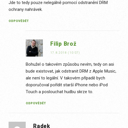
Jde to tedy pouze nelegálně pomocí odstranění DRM
ochrany nahrávek.
ODPOVĚDĚT
Filip Brož
17.8.2018 (10:07)
Bohužel o takovém způsobu nevím, tedy on asi
bude existovat, jak odstranit DRM z Apple Music,
ale není to legální. V takovém případě bych
doporučoval pořídit starší iPhone nebo iPod
Touch a poslouchat hudbu skrze to.
ODPOVĚDĚT
Radek