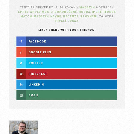
TENTO PŘÍSPĚVEK BYL PUBLIKOVÁN V
MAGAZÍN
A OZNAČEN
APPLE
,
APPLE MUSIC
,
DOPORUČENÉ
,
HUDBA
,
IPURE
,
ITUNES
MATCH
,
MAGAZÍN
,
NÁVOD
,
RECENZE
,
SROVNÁNÍ
. ZÁLOŽKA
TRVALÝ ODKAZ
.
LIKE? SHARE WITH YOUR FRIENDS.
FACEBOOK
GOOGLE PLUS
TWITTER
PINTEREST
LINKEDIN
EMAIL