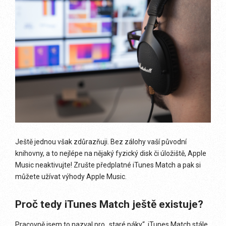
Ještě jednou však zdůrazňuji. Bez zálohy vaší původní
knihovny, a to nejlépe na nějaký fyzický disk či úložiště, Apple
Music neaktivujte! Zrušte předplatné iTunes Match a pak si
můžete užívat výhody Apple Music.
Proč tedy iTunes Match ještě existuje?
Pracovně jsem to nazval pro „staré páky“. iTunes Match stále