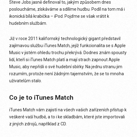
Steve Jobs jasně definoval to, jakým způsobem dnes
posloucháme, získáváme a sdílíme hudbu. Podíl na tom má i
ikonická bílá krabička – iPod. Pojďme se však vrátit k
hudebním službám.
Již v roce 2011 kalifornský technologický gigant představil
zajímavou službu iTunes Match, jejíž funkcionalita se s Apple
Music v jistém ohledu trochu překrývá. Dodnes znám spousty
lidí, kteří si iTunes Match platí a mají strach zapnout Apple
Music, aby nepřišli o své hudební sbírky. Na jednu stranu jim
rozumím, protože není žádným tajemstvím, že se to mnoha
uživatelům stalo.
Co je to iTunes Match
iTunes Match vám zajistí na všech vašich zařízeních přístup k
veškeré vaší hudbě, a to i ke skladbám, které jste importovali
z jiných zdrojů, například z CD.