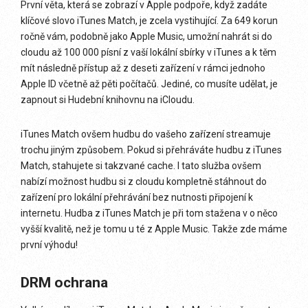
První věta, která se zobrazí v Apple podpoře, když zadáte
klíčové slovo iTunes Match, je zcela vystihující. Za 649 korun
ročně vám, podobně jako Apple Music, umožní nahrát si do
cloudu až 100 000 písní z vaší lokální sbírky v iTunes a k těm
mít následně přístup až z deseti zařízení v rámci jednoho
Apple ID včetně až pěti počítačů. Jediné, co musíte udělat, je
zapnout si Hudební knihovnu na iCloudu.
iTunes Match ovšem hudbu do vašeho zařízení streamuje
trochu jiným způsobem. Pokud si přehráváte hudbu z iTunes
Match, stahujete si takzvané cache. I tato služba ovšem
nabízí možnost hudbu si z cloudu kompletně stáhnout do
zařízení pro lokální přehrávání bez nutnosti připojení k
internetu. Hudba z iTunes Match je při tom stažena v o něco
vyšší kvalitě, než je tomu u té z Apple Music. Takže zde máme
první výhodu!
DRM ochrana