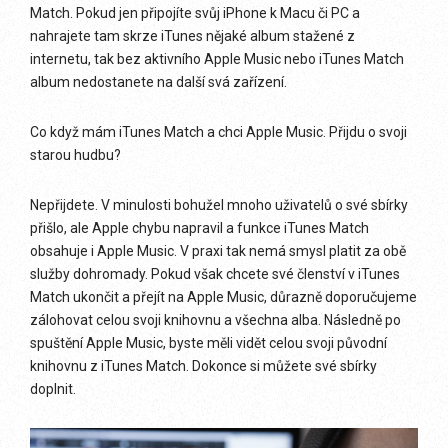
Match. Pokud jen připojíte svůj iPhone k Macu či PC a
nahrajete tam skrze iTunes nějaké album stažené z
internetu, tak bez aktivního Apple Music nebo iTunes Match
album nedostanete na další svá zařízení.
Co když mám iTunes Match a chci Apple Music. Přijdu o svoji
starou hudbu?
Nepřijdete. V minulosti bohužel mnoho uživatelů o své sbírky
přišlo, ale Apple chybu napravil a funkce iTunes Match
obsahuje i Apple Music. V praxi tak nemá smysl platit za obě
služby dohromady. Pokud však chcete své členství v iTunes
Match ukončit a přejít na Apple Music, důrazně doporučujeme
zálohovat celou svoji knihovnu a všechna alba. Následně po
spuštění Apple Music, byste měli vidět celou svoji původní
knihovnu z iTunes Match. Dokonce si můžete své sbírky
doplnit.