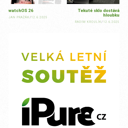
watchOS 26
Tekuté sklo dostává
hloubku
JAN PRAŽÁK
/
12.6.2025
RADIM KROULÍK
/
12.6.2025