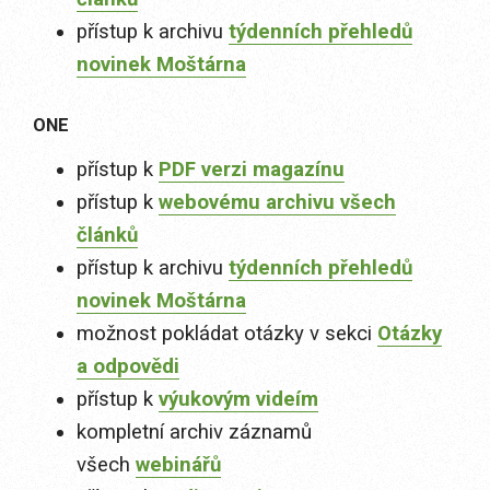
přístup k archivu
týdenních přehledů
novinek Moštárna
ONE
přístup k
PDF verzi magazínu
přístup k
webovému archivu všech
článků
přístup k archivu
týdenních přehledů
novinek Moštárna
možnost pokládat otázky v sekci
Otázky
a odpovědi
přístup k
výukovým videím
kompletní archiv záznamů
všech
webinářů