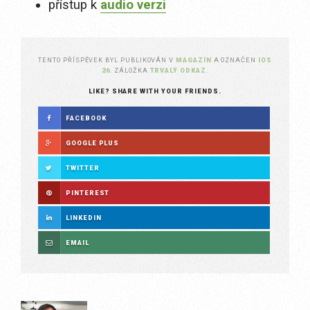
přístup k
audio verzi
TENTO PŘÍSPĚVEK BYL PUBLIKOVÁN V
MAGAZÍN
A OZNAČEN
IOS
26
. ZÁLOŽKA
TRVALÝ ODKAZ
.
LIKE? SHARE WITH YOUR FRIENDS.
FACEBOOK
GOOGLE PLUS
TWITTER
PINTEREST
LINKEDIN
EMAIL