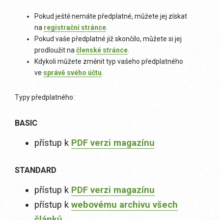
Pokud ještě nemáte předplatné, můžete jej získat
na
registrační stránce
.
Pokud vaše předplatné již skončilo, můžete si jej
prodloužit na
členské stránce
.
Kdykoli můžete změnit typ vašeho předplatného
ve
správě svého účtu
.
Typy předplatného:
BASIC
přístup k
PDF verzi magazínu
STANDARD
přístup k
PDF verzi magazínu
přístup k
webovému archivu všech
článků