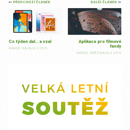
Post
PŘEDCHOZÍ ČLÁNEK
DALŠÍ ČLÁNEK
navigation
Co týden dal… a vzal
Aplikace pro filmové
fandy
MAREK HAJN
/
4.4.2019
DANIEL BŘEZINA
/
4.4.2019