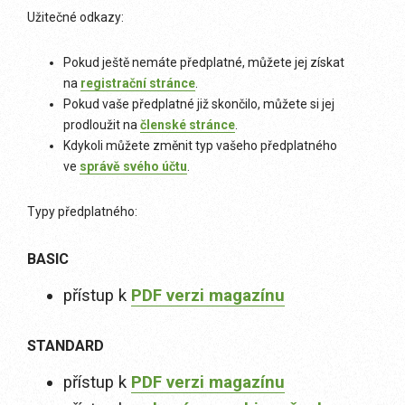
Užitečné odkazy:
Pokud ještě nemáte předplatné, můžete jej získat
na
registrační stránce
.
Pokud vaše předplatné již skončilo, můžete si jej
prodloužit na
členské stránce
.
Kdykoli můžete změnit typ vašeho předplatného
ve
správě svého účtu
.
Typy předplatného:
BASIC
přístup k
PDF verzi magazínu
STANDARD
přístup k
PDF verzi magazínu