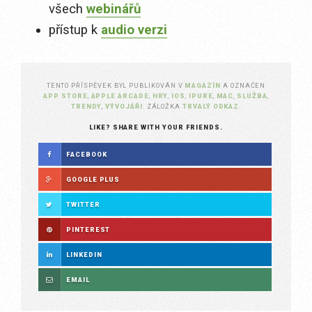
všech
webinářů
přístup k
audio verzi
TENTO PŘÍSPĚVEK BYL PUBLIKOVÁN V
MAGAZÍN
A OZNAČEN
APP STORE
,
APPLE ARCADE
,
HRY
,
IOS
,
IPURE
,
MAC
,
SLUŽBA
,
TRENDY
,
VÝVOJÁŘI
. ZÁLOŽKA
TRVALÝ ODKAZ
.
LIKE? SHARE WITH YOUR FRIENDS.
FACEBOOK
GOOGLE PLUS
TWITTER
PINTEREST
LINKEDIN
EMAIL