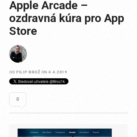
Apple Arcade –
ozdravná kúra pro App
Store
OD
FILIP BROŽ
ON
4.4.2019
0