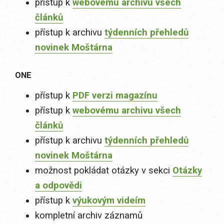
přístup k
webovému archivu všech
článků
přístup k archivu
týdenních přehledů
novinek Moštárna
ONE
přístup k
PDF verzi magazínu
přístup k
webovému archivu všech
článků
přístup k archivu
týdenních přehledů
novinek Moštárna
možnost pokládat otázky v sekci
Otázky
a odpovědi
přístup k
výukovým videím
kompletní archiv záznamů