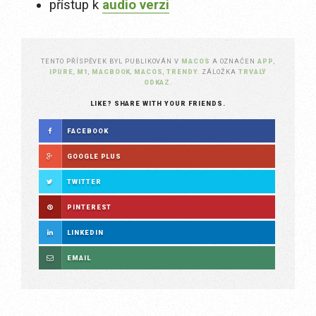
přístup k
audio verzi
TENTO PŘÍSPĚVEK BYL PUBLIKOVÁN V
MACOS
A OZNAČEN
APP
,
IPURE
,
M1
,
MACBOOK
,
MACOS
,
TRENDY
. ZÁLOŽKA
TRVALÝ
ODKAZ
.
LIKE? SHARE WITH YOUR FRIENDS.
FACEBOOK
GOOGLE PLUS
TWITTER
PINTEREST
LINKEDIN
EMAIL