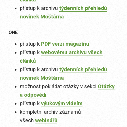
přístup k archivu
týdenních přehledů
novinek Moštárna
ONE
přístup k
PDF verzi magazínu
přístup k
webovému archivu všech
článků
přístup k archivu
týdenních přehledů
novinek Moštárna
možnost pokládat otázky v sekci
Otázky
a odpovědi
přístup k
výukovým videím
kompletní archiv záznamů
všech
webinářů