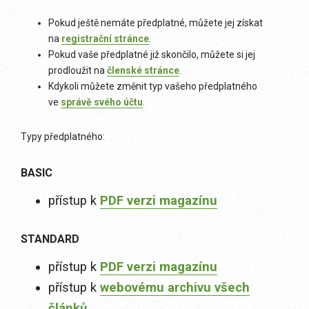
Pokud ještě nemáte předplatné, můžete jej získat
na
registrační stránce
.
Pokud vaše předplatné již skončilo, můžete si jej
prodloužit na
členské stránce
.
Kdykoli můžete změnit typ vašeho předplatného
ve
správě svého účtu
.
Typy předplatného:
BASIC
přístup k
PDF verzi magazínu
STANDARD
přístup k
PDF verzi magazínu
přístup k
webovému archivu všech
článků