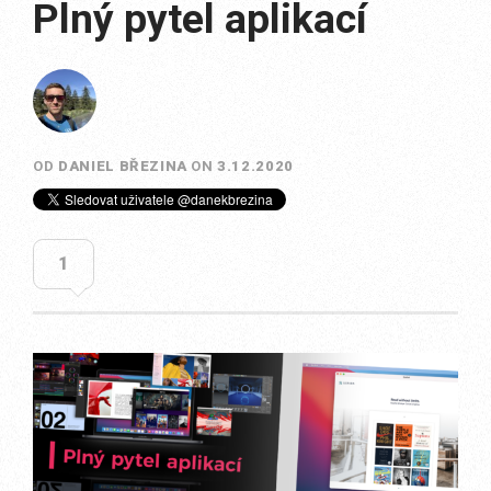
Plný pytel aplikací
OD
DANIEL BŘEZINA
ON
3.12.2020
1