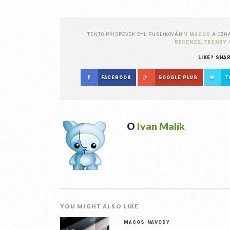
TENTO PŘÍSPĚVEK BYL PUBLIKOVÁN V
MACOS
A OZ
RECENZE
,
TRENDY
,
LIKE? SHA
FACEBOOK
GOOGLE PLUS
T
O
Ivan Malík
YOU MIGHT ALSO LIKE
MACOS
,
NÁVODY