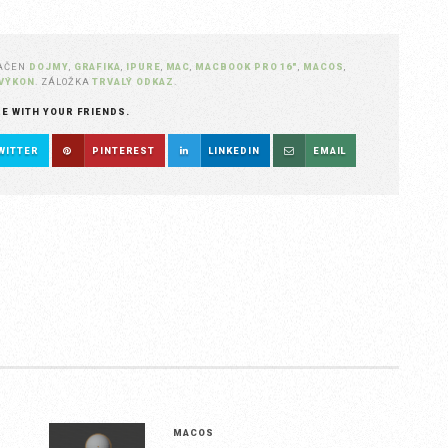
NAČEN
DOJMY
,
GRAFIKA
,
IPURE
,
MAC
,
MACBOOK PRO 16"
,
MACOS
,
VÝKON
. ZÁLOŽKA
TRVALÝ ODKAZ
.
RE WITH YOUR FRIENDS.
WITTER
PINTEREST
LINKEDIN
EMAIL
MACOS