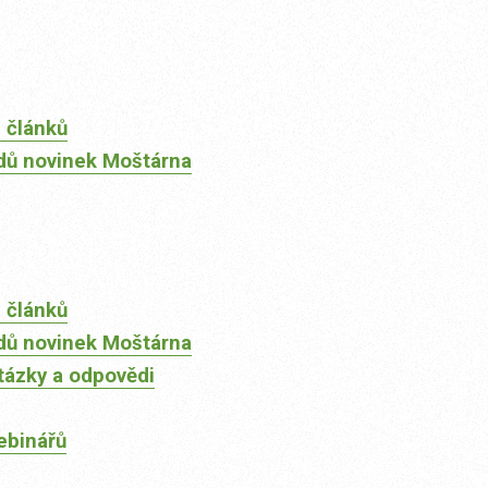
 článků
dů novinek Moštárna
 článků
dů novinek Moštárna
tázky a odpovědi
ebinářů