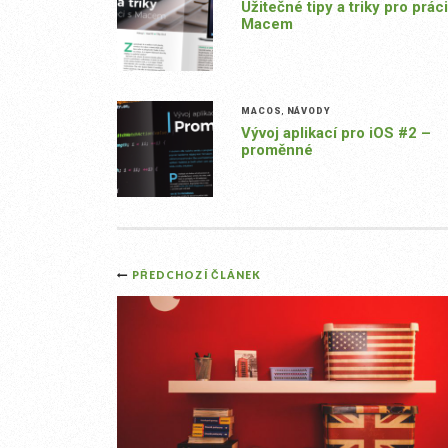
Užitečné tipy a triky pro práci
Macem
MACOS
,
NÁVODY
Vývoj aplikací pro iOS #2 –
proměnné
Post
PŘEDCHOZÍ ČLÁNEK
navigation