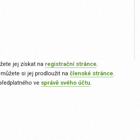
ete jej získat na
registrační stránce
.
 můžete si jej prodloužit na
členské stránce
.
předplatného ve
správě svého účtu
.