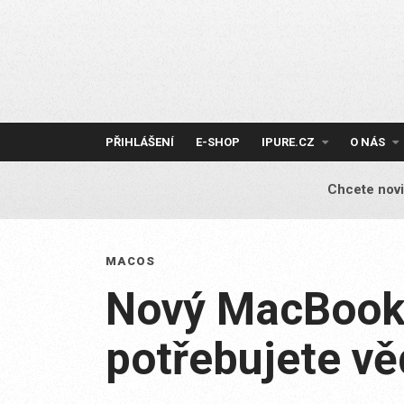
Skip
to
content
PŘIHLÁŠENÍ
E-SHOP
IPURE.CZ
O NÁS
Chcete novi
MACOS
Nový MacBook P
potřebujete vě