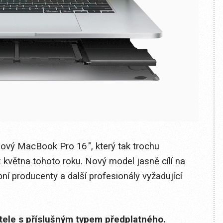
nový MacBook Pro 16 ", který tak trochu
května tohoto roku. Nový model jasně cílí na
bní producenty a další profesionály vyžadující
itele s příslušným typem předplatného.