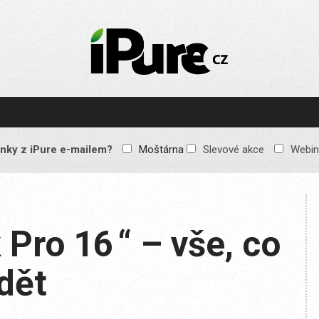
IPURE.CZ
Prémiový Apple e-
magazín, který vychází
každý týden. Žádné
reklamy, žádné
spekulace, jen čistý
obsah pro všechny
nky z iPure e-mailem?
Moštárna
Slevové akce
Webin
Apple fandy. Recenze,
komentáře a praktické
návody, jak začlenit
Apple zařízení do
každodenního života.
ro 16 “ – vše, co
dět