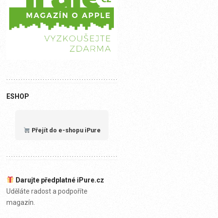
ESHOP
Přejít do e-shopu iPure
Darujte předplatné iPure.cz
Uděláte radost a podpoříte
magazín.