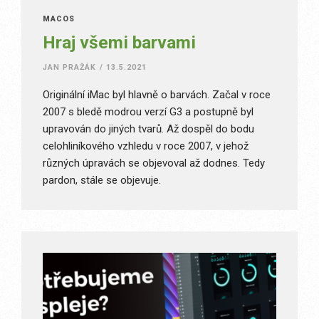
MACOS
Hraj všemi barvami
JAN PRAŽÁK
/
13.5.2021
Originální iMac byl hlavně o barvách. Začal v roce
2007 s bledě modrou verzí G3 a postupně byl
upravován do jiných tvarů. Až dospěl do bodu
celohliníkového vzhledu v roce 2007, v jehož
různých úpravách se objevoval až dodnes. Tedy
pardon, stále se objevuje.