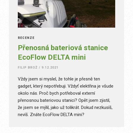
RECENZE
Přenosná bateriová stanice
EcoFlow DELTA mini
FILIP BROŽ
/
9.12.2021
Vždy jsem si myslel, že tohle je přesně ten
gadget, který nepotřebuji. Vždyť elektřina je všude
okolo nás. Proč bych potřeboval externí
přenosnou bateriovou stanici? Opět jsem zjistil,
že jsem se mýlil, jako už tolikrát. Dokud nezkusíš,
nevíš. Znáte EcoFlow DELTA mini?