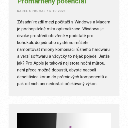
Promarněný potenciál
KAREL OPRCHAL
/
5.10.2023
Zásadní rozdíl mezi počítači s Windows a Macem
je pochopitelně míra optimalizace. Windows je
divoké prostředí otevřené v podstatě pro
kohokoli, do jednoho systému můžete
namontovat miliony kombinací různého hardwaru
a verzí softwaru a vždycky to nějak pojede. Jenže
jak? Pro Apple je taková nejistota noční můrou,
není přece možné dopustit, abyste nacpali
desetitisíce korun do prémiových komponentů a
pak od nich ani nedostali očekávaný výkon…