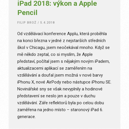
iPad 2018: výkon a Apple
Pencil
FILIP BROŽ
/
5.4.2018
Od vzdělávací konference Applu, která proběhla
na konci března v jedné z nejstarších středních
škol v Chicagu, jsem neočekával mnoho. Když se
mě někdo zeptal, co si myslím, že Apple
představí, počítal jsem s nějakým novým iPadem,
aktualizacemi aplikací se zaměřením na
vzdělávání a doufal jsem možná v nové barvy
iPhonu X, nové AirPody nebo nástupce iPhonu SE.
Novinářské sny se však nevyplnily a hodinové
představení se neslo jen a pouze v duchu
vzdělávání. Záře reflektorů byla po celou dobu
zaměřena na jedno místo – staronový iPad 6.
generace.