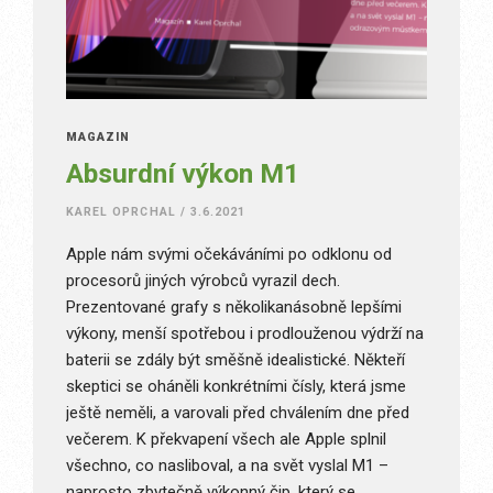
MAGAZÍN
Absurdní výkon M1
KAREL OPRCHAL
/
3.6.2021
Apple nám svými očekáváními po odklonu od
procesorů jiných výrobců vyrazil dech.
Prezentované grafy s několikanásobně lepšími
výkony, menší spotřebou i prodlouženou výdrží na
baterii se zdály být směšně idealistické. Někteří
skeptici se oháněli konkrétními čísly, která jsme
ještě neměli, a varovali před chválením dne před
večerem. K překvapení všech ale Apple splnil
všechno, co nasliboval, a na svět vyslal M1 –
naprosto zbytečně výkonný čip, který se