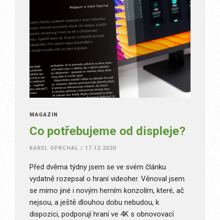
MAGAZÍN
Co potřebujeme od displeje?
KAREL OPRCHAL
/
17.12.2020
Před dvěma týdny jsem se ve svém článku
vydatně rozepsal o hraní videoher. Věnoval jsem
se mimo jiné i novým herním konzolím, které, ač
nejsou, a ještě dlouhou dobu nebudou, k
dispozici, podporují hraní ve 4K s obnovovací