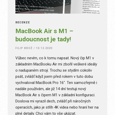
RECENZE
MacBook Air s M1 –
budoucnost je tady!
FILIP BROŽ
/
10.12.2020
Vůbec nevím, co k tomu napsat. Nový čip M1 v
základním MacBooku Air mi zbořil veškeré ideály
o nadupaném stroji. Trochu se stydím cokoliv
psát, zvlášť když jsem před rokem v tuto dobu
vychvaloval MacBook Pro 16″. Ten samozřejmě i
nadále používám, ale již 14 dní testuji nový
MacBook Air s čipem M1 v základní konfiguraci.
Doslova mi vyrazil dech, zvlášť při náročných
operacích, jako je střih 4K videa nebo hraní her na
plné detaily. Chci vám to vše ukázat.