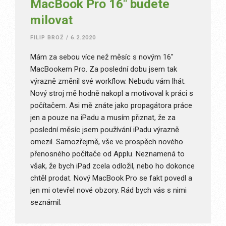
MacBook Pro 16″ budete
milovat
FILIP BROŽ
/
6.2.2020
Mám za sebou více než měsíc s novým 16″
MacBookem Pro. Za poslední dobu jsem tak
výrazně změnil své workflow. Nebudu vám lhát.
Nový stroj mě hodně nakopl a motivoval k práci s
počítačem. Asi mě znáte jako propagátora práce
jen a pouze na iPadu a musím přiznat, že za
poslední měsíc jsem používání iPadu výrazně
omezil. Samozřejmě, vše ve prospěch nového
přenosného počítače od Applu. Neznamená to
však, že bych iPad zcela odložil, nebo ho dokonce
chtěl prodat. Nový MacBook Pro se fakt povedl a
jen mi otevřel nové obzory. Rád bych vás s nimi
seznámil.