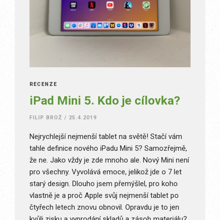
RECENZE
iPad Mini 5. Kdo je cílovka?
FILIP BROŽ
/
25.4.2019
Nejrychlejší nejmenší tablet na světě! Stačí vám
tahle definice nového iPadu Mini 5? Samozřejmě,
že ne. Jako vždy je zde mnoho ale. Nový Mini není
pro všechny. Vyvolává emoce, jelikož jde o 7 let
starý design. Dlouho jsem přemýšlel, pro koho
vlastně je a proč Apple svůj nejmenší tablet po
čtyřech letech znovu obnovil. Opravdu je to jen
kvůli zisku a vyprodání skladů a zásob materiálu?