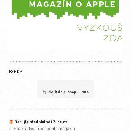
ESHOP
Přejít do e-shopu iPure
Darujte předplatné iPure.cz
Uděláte radost a podpoříte magazín.