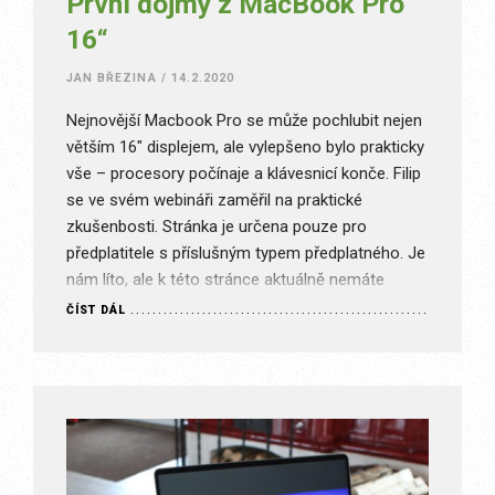
První dojmy z MacBook Pro
16“
JAN BŘEZINA
/
14.2.2020
Nejnovější Macbook Pro se může pochlubit nejen
větším 16″ displejem, ale vylepšeno bylo prakticky
vše – procesory počínaje a klávesnicí konče. Filip
se ve svém webináři zaměřil na praktické
zkušenbosti. Stránka je určena pouze pro
předplatitele s příslušným typem předplatného. Je
nám líto, ale k této stránce aktuálně nemáte
přístup. Co může být špatně? Nejste…
ČÍST DÁL