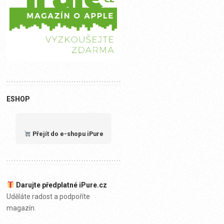
ESHOP
Přejít do e-shopu iPure
Darujte předplatné iPure.cz
Uděláte radost a podpoříte
magazín.