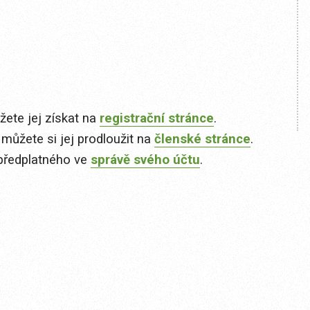
ete jej získat na
registrační stránce
.
 můžete si jej prodloužit na
členské stránce
.
předplatného ve
správě svého účtu
.