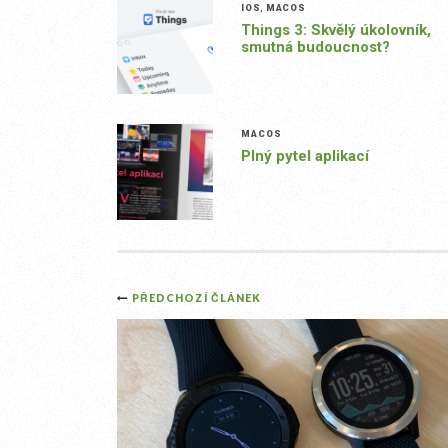
IOS
,
MACOS
Things 3: Skvělý úkolovník,
smutná budoucnost?
MACOS
Plný pytel aplikací
Post
PŘEDCHOZÍ ČLÁNEK
navigation