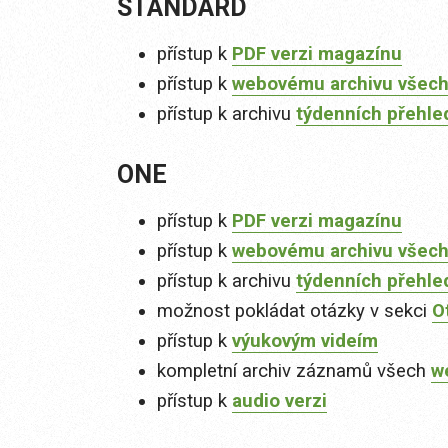
STANDARD
přístup k
PDF verzi magazínu
přístup k
webovému archivu všech
přístup k archivu
týdenních přehle
ONE
přístup k
PDF verzi magazínu
přístup k
webovému archivu všech
přístup k archivu
týdenních přehle
možnost pokládat otázky v sekci
O
přístup k
výukovým videím
kompletní archiv záznamů všech
w
přístup k
audio verzi