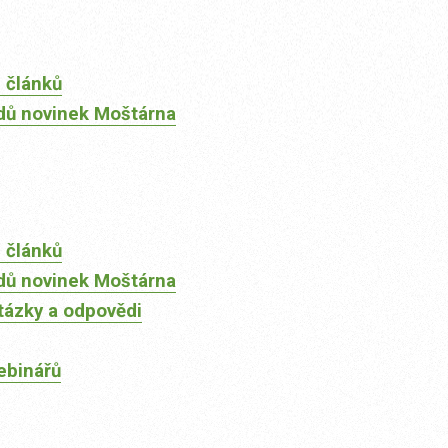
 článků
dů novinek Moštárna
 článků
dů novinek Moštárna
tázky a odpovědi
ebinářů