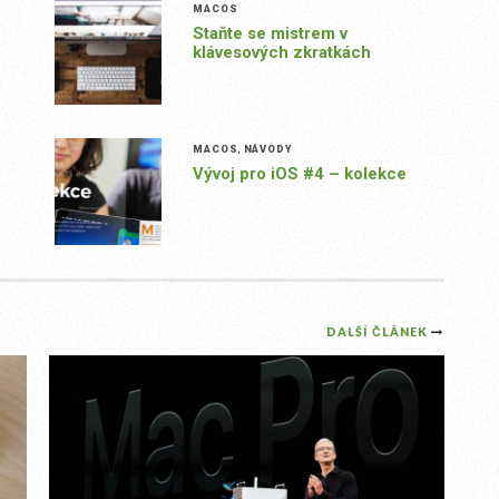
MACOS
Staňte se mistrem v
klávesových zkratkách
MACOS
,
NÁVODY
Vývoj pro iOS #4 – kolekce
DALŠÍ ČLÁNEK