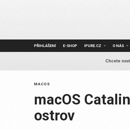
Skip
to
content
PŘIHLÁŠENÍ
E-SHOP
IPURE.CZ
O NÁS
Chcete novi
MACOS
macOS Catalin
ostrov