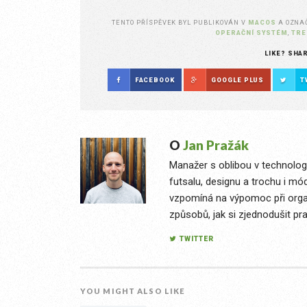
TENTO PŘÍSPĚVEK BYL PUBLIKOVÁN V
MACOS
A OZN
OPERAČNÍ SYSTÉM
,
TRE
LIKE? SHA
FACEBOOK
GOOGLE PLUS
T
O
Jan Pražák
Manažer s oblibou v technologi
futsalu, designu a trochu i mó
vzpomíná na výpomoc při organ
způsobů, jak si zjednodušit pra
TWITTER
YOU MIGHT ALSO LIKE