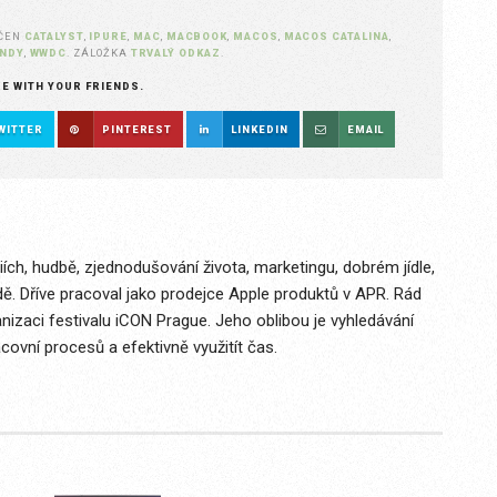
AČEN
CATALYST
,
IPURE
,
MAC
,
MACBOOK
,
MACOS
,
MACOS CATALINA
,
NDY
,
WWDC
. ZÁLOŽKA
TRVALÝ ODKAZ
.
RE WITH YOUR FRIENDS.
WITTER
PINTEREST
LINKEDIN
EMAIL
ích, hudbě, zjednodušování života, marketingu, dobrém jídle,
dě. Dříve pracoval jako prodejce Apple produktů v APR. Rád
izaci festivalu iCON Prague. Jeho oblibou je vyhledávání
covní procesů a efektivně využitít čas.