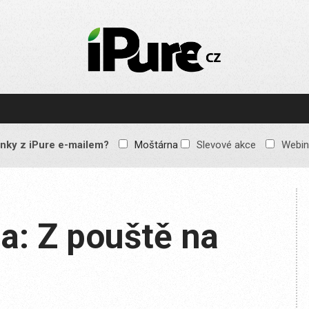
IPURE.CZ
Prémiový Apple e-
magazín, který vychází
každý týden. Žádné
reklamy, žádné
spekulace, jen čistý
obsah pro všechny
nky z iPure e-mailem?
Moštárna
Slevové akce
Webin
Apple fandy. Recenze,
komentáře a praktické
návody, jak začlenit
Apple zařízení do
každodenního života.
a: Z pouště na