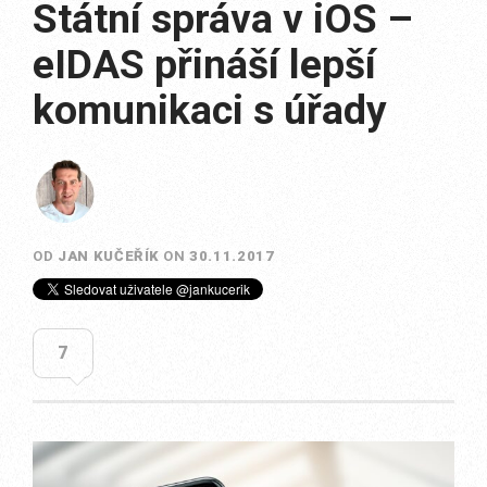
Státní správa v iOS –
eIDAS přináší lepší
komunikaci s úřady
OD
JAN KUČEŘÍK
ON
30.11.2017
7