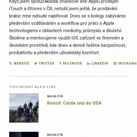
Když jsem spoluzakládal značkové sítě Applu prodejen
iTouch a iStores v ČR, netušil jsem ještě, že prodávání
krabic mne nebude naplňovat. Dnes se s kolegy zabýváme
především vzděláváním a workflow pro práci s Apple
technologiemi v oblastech medicíny, průmyslu a školství.
Školíme a mentorujeme využití iOS zařízení ve firemním a
školském prostředí, kde dnes a denně řešíme bezpečnost,
produktivitu a především uživatelský komfort.
WEBSITE
TWITTER
FACEBOOK
LINKEDIN
INSTAGR
YOU MIGHT ALSO LIKE
MAGAZÍN
Koncil: Cesta snů do USA
MAGAZÍN