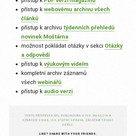
přístup k
PDF verzi magazínu
přístup k
webovému archivu všech
článků
přístup k archivu
týdenních přehledů
novinek Moštárna
možnost pokládat otázky v sekci
Otázky
a odpovědi
přístup k
výukovým videím
kompletní archiv záznamů
všech
webinářů
přístup k
audio verzi
TENTO PŘÍSPĚVEK BYL PUBLIKOVÁN V
IOS
,
MAGAZÍN
A
OZNAČEN
EIDAS
,
IOS
,
STÁTNÍ SPRÁVA
. ZÁLOŽKA
TRVALÝ
ODKAZ
.
LIKE? SHARE WITH YOUR FRIENDS.