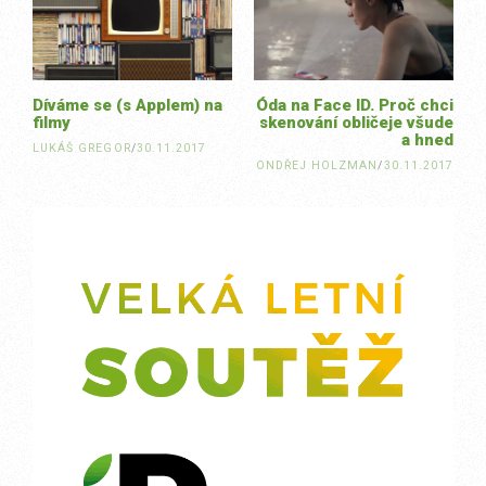
navigation
Díváme se (s Applem) na
Óda na Face ID. Proč chci
filmy
skenování obličeje všude
a hned
LUKÁŠ GREGOR
/
30.11.2017
ONDŘEJ HOLZMAN
/
30.11.2017