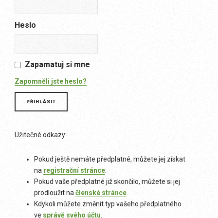
Heslo
Zapamatuj si mne
Zapomněli jste heslo?
Užitečné odkazy:
Pokud ještě nemáte předplatné, můžete jej získat
na
registrační stránce
.
Pokud vaše předplatné již skončilo, můžete si jej
prodloužit na
členské stránce
.
Kdykoli můžete změnit typ vašeho předplatného
ve
správě svého účtu
.