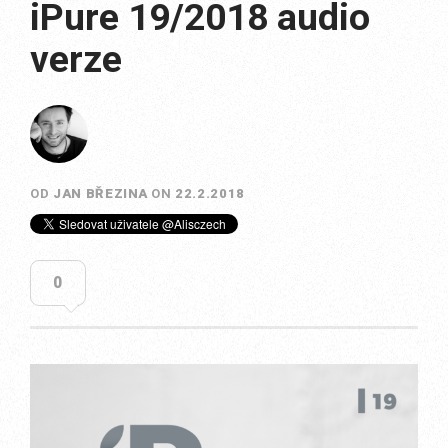
iPure 19/2018 audio
verze
OD
JAN BŘEZINA
ON
22.2.2018
0