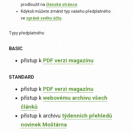
prodloužit na
členské stránce
.
Kdykoli můžete změnit typ vašeho předplatného
ve
správě svého účtu
.
Typy předplatného:
BASIC
přístup k
PDF verzi magazínu
STANDARD
přístup k
PDF verzi magazínu
přístup k
webovému archivu všech
článků
přístup k archivu
týdenních přehledů
novinek Moštárna