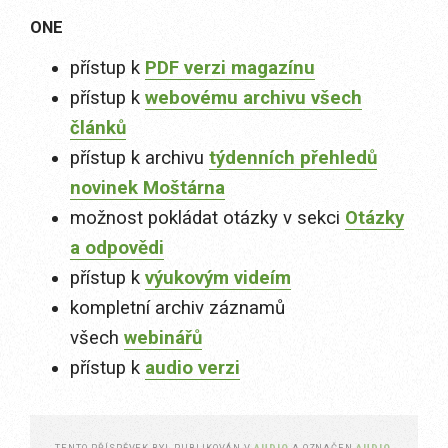
ONE
přístup k
PDF verzi magazínu
přístup k
webovému archivu všech
článků
přístup k archivu
týdenních přehledů
novinek Moštárna
možnost pokládat otázky v sekci
Otázky
a odpovědi
přístup k
výukovým videím
kompletní archiv záznamů
všech
webinářů
přístup k
audio verzi
TENTO PŘÍSPĚVEK BYL PUBLIKOVÁN V
AUDIO
A OZNAČEN
AUDIO
,