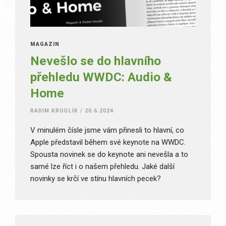
MAGAZÍN
Nevešlo se do hlavního
přehledu WWDC: Audio &
Home
RADIM KROULÍK
/
20.6.2024
V minulém čísle jsme vám přinesli to hlavní, co
Apple představil během své keynote na WWDC.
Spousta novinek se do keynote ani nevešla a to
samé lze říct i o našem přehledu. Jaké další
novinky se krčí ve stínu hlavních pecek?