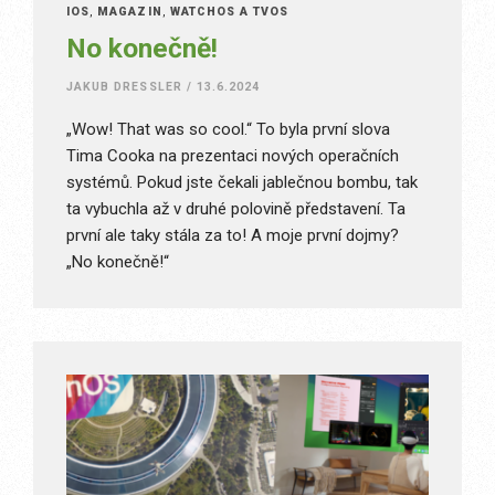
IOS
,
MAGAZÍN
,
WATCHOS A TVOS
No konečně!
JAKUB DRESSLER
/
13.6.2024
„Wow! That was so cool.“ To byla první slova
Tima Cooka na prezentaci nových operačních
systémů. Pokud jste čekali jablečnou bombu, tak
ta vybuchla až v druhé polovině představení. Ta
první ale taky stála za to! A moje první dojmy?
„No konečně!“