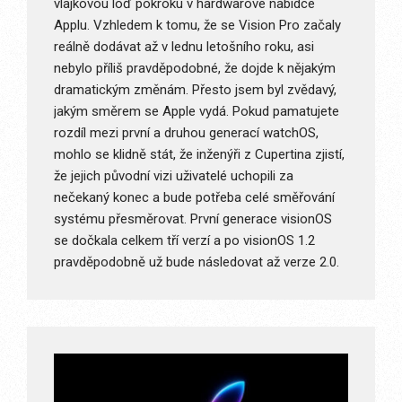
vlajkovou loď pokroku v hardwarové nabídce
Applu. Vzhledem k tomu, že se Vision Pro začaly
reálně dodávat až v lednu letošního roku, asi
nebylo příliš pravděpodobné, že dojde k nějakým
dramatickým změnám. Přesto jsem byl zvědavý,
jakým směrem se Apple vydá. Pokud pamatujete
rozdíl mezi první a druhou generací watchOS,
mohlo se klidně stát, že inženýři z Cupertina zjistí,
že jejich původní vizi uživatelé uchopili za
nečekaný konec a bude potřeba celé směřování
systému přesměrovat. První generace visionOS
se dočkala celkem tří verzí a po visionOS 1.2
pravděpodobně už bude následovat až verze 2.0.