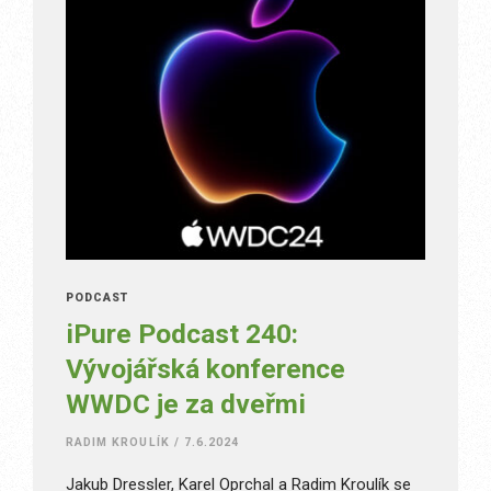
PODCAST
iPure Podcast 240:
Vývojářská konference
WWDC je za dveřmi
RADIM KROULÍK
/
7.6.2024
Jakub Dressler, Karel Oprchal a Radim Kroulík se