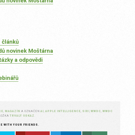
dů novinek Moštárna
 článků
dů novinek Moštárna
tázky a odpovědi
ebinářů
CE
,
MAGAZÍN
A OZNAČEN
AI
,
APPLE INTELLIGENCE
,
SIRI
,
WWDC
,
WWDC
ÁLOŽKA
TRVALÝ ODKAZ
.
RE WITH YOUR FRIENDS.