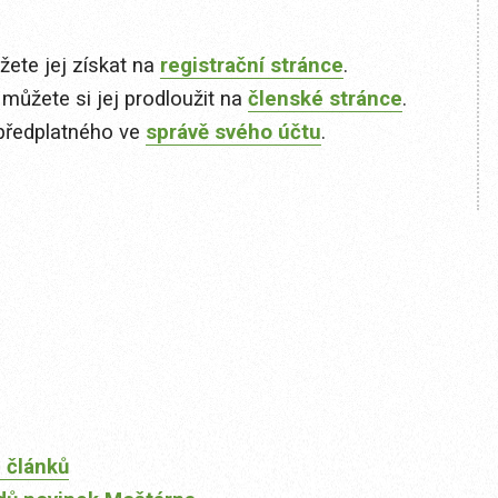
ete jej získat na
registrační stránce
.
 můžete si jej prodloužit na
členské stránce
.
předplatného ve
správě svého účtu
.
 článků