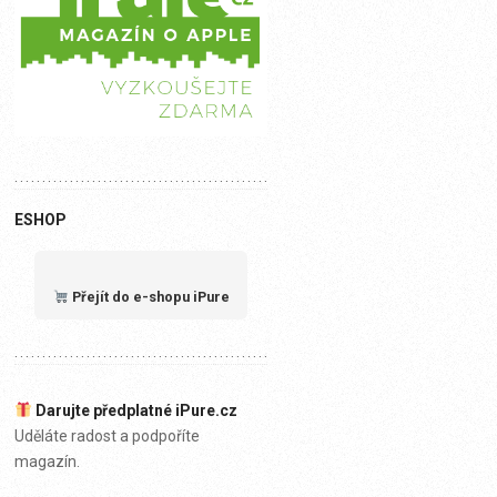
ESHOP
Přejít do e-shopu iPure
Darujte předplatné iPure.cz
Uděláte radost a podpoříte
magazín.