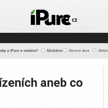
IPURE.CZ
Prémiový Apple e-
magazín, který vychází
každý týden. Žádné
reklamy, žádné
spekulace, jen čistý
obsah pro všechny
nky z iPure e-mailem?
Moštárna
Slevové akce
Webin
Apple fandy. Recenze,
komentáře a praktické
návody, jak začlenit
Apple zařízení do
každodenního života.
řízeních aneb co