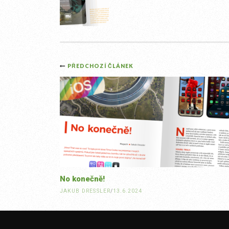
Post
PŘEDCHOZÍ ČLÁNEK
navigation
No konečně!
JAKUB DRESSLER
/
13.6.2024