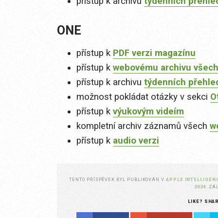
přístup k archivu
týdenních přehle
ONE
přístup k
PDF verzi magazínu
přístup k
webovému archivu všech
přístup k archivu
týdenních přehle
možnost pokládat otázky v sekci
O
přístup k
výukovým videím
kompletní archiv záznamů všech
w
přístup k
audio verzi
TENTO PŘÍSPĚVEK BYL PUBLIKOVÁN V
APPLE INTELLIGEN
2024
. Z
LIKE? SHA