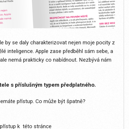
hle by se daly charakterizovat nejen moje pocity z
lé inteligence. Apple zase předběhl sám sebe, a
, ale nemá prakticky co nabídnout. Nezbývá nám
itele s příslušným typem předplatného.
 nemáte přístup. Co může být špatně?
přístup k této stránce