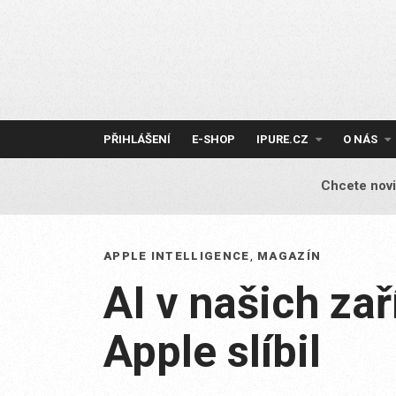
Skip
to
content
PŘIHLÁŠENÍ
E-SHOP
IPURE.CZ
O NÁS
Chcete novi
APPLE INTELLIGENCE
,
MAGAZÍN
AI v našich za
Apple slíbil