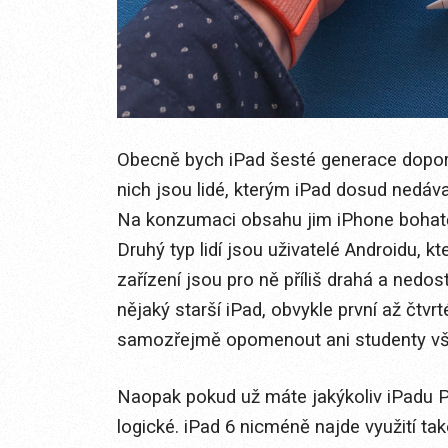
Obecně bych iPad šesté generace doporu
nich jsou lidé, kterým iPad dosud nedáv
Na konzumaci obsahu jim iPhone bohatě 
Druhý typ lidí jsou uživatelé Androidu, kte
zařízení jsou pro ně příliš drahá a nedost
nějaký starší iPad, obvykle první až čtv
samozřejmě opomenout ani studenty vše
Naopak pokud už máte jakýkoliv iPadu Pr
logické. iPad 6 nicméně najde využití ta