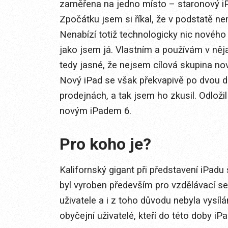
zaměřena na jedno místo – staronový iP
Zpočátku jsem si říkal, že v podstatě n
Nenabízí totiž technologicky nic nového
jako jsem já. Vlastním a používám v něj
tedy jasné, že nejsem cílová skupina no
Nový iPad se však překvapivě po dvou d
prodejnách, a tak jsem ho zkusil. Odloži
novým iPadem 6.
Pro koho je?
Kalifornský gigant při představení iPad
byl vyroben především pro vzdělávací s
uživatele a i z toho důvodu nebyla vysíl
obyčejní uživatelé, kteří do této doby iP