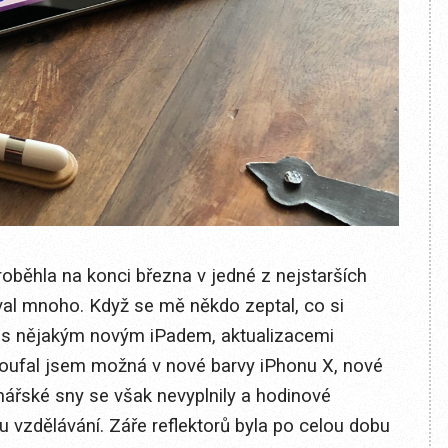
roběhla na konci března v jedné z nejstarších
val mnoho. Když se mě někdo zeptal, co si
em s nějakým novým iPadem, aktualizacemi
doufal jsem možná v nové barvy iPhonu X, nové
ářské sny se však nevyplnily a hodinové
u vzdělávání. Záře reflektorů byla po celou dobu