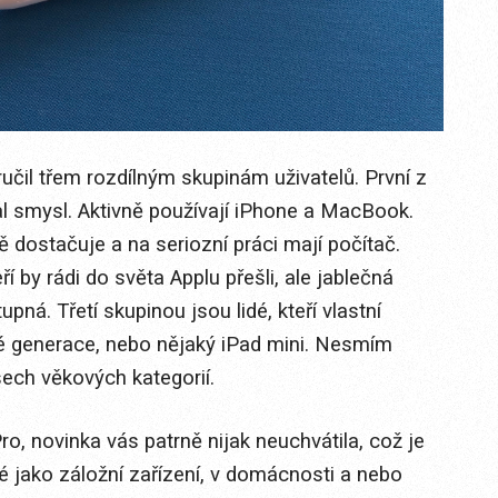
čil třem rozdílným skupinám uživatelů. První z
al smysl. Aktivně používají iPhone a MacBook.
dostačuje a na seriozní práci mají počítač.
ří by rádi do světa Applu přešli, ale jablečná
upná. Třetí skupinou jsou lidé, kteří vlastní
rté generace, nebo nějaký iPad mini. Nesmím
ch věkových kategorií.
o, novinka vás patrně nijak neuchvátila, což je
ké jako záložní zařízení, v domácnosti a nebo