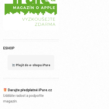
ESHOP
Přejít do e-shopu iPure
Darujte předplatné iPure.cz
Uděláte radost a podpoříte
magazín.