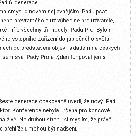
ad 6. generace.
emá smysl o novém nejlevnějším iPadu psát.
 nebo převratného a už vůbec ne pro uživatele,
aké míře všechny tři modely iPadu Pro. Bylo mi
vého vstupního zařízení do jablečného světa.
nech od představení objevil skladem na českých
l jsem své iPady Pro a týden fungoval jen s
u šesté generace opakovaně uvedl, že nový iPad
ektor. Konference nebyla určená pro koncové
ána živě. Na druhou stranu si myslím, že právě
ad přehlíželi, mohou být nadšení.