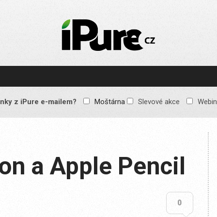
IPURE.CZ
Prémiový Apple e-
magazín, který vychází
každý týden. Žádné
reklamy, žádné
spekulace, jen čistý
obsah pro všechny
nky z iPure e-mailem?
Moštárna
Slevové akce
Webin
Apple fandy. Recenze,
komentáře a praktické
návody, jak začlenit
Apple zařízení do
každodenního života.
on a Apple Pencil
0