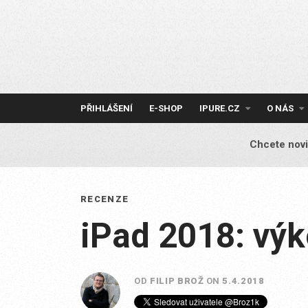
Skip
to
content
PŘIHLÁŠENÍ
E-SHOP
IPURE.CZ
O NÁS
Chcete novi
RECENZE
iPad 2018: výk
OD
FILIP BROŽ
ON
5.4.2018