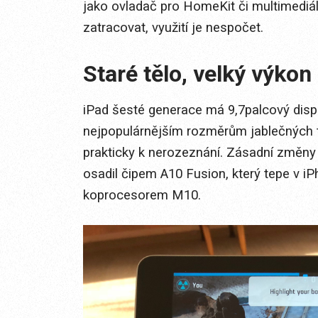
jako ovladač pro HomeKit či multimediál
zatracovat, využití je nespočet.
Staré tělo, velký výkon
iPad šesté generace má 9,7palcový displej
nejpopulárnějším rozměrům jablečných t
prakticky k nerozeznání. Zásadní změny 
osadil čipem A10 Fusion, který tepe v i
koprocesorem M10.