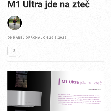
M1 Ultra jde na zteč
OD
KAREL OPRCHAL
ON
26.5.2022
2