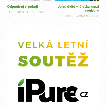
Odpočívej v pokoji
Jarní úklid – čistka mezi
soubory
JAKUB DRESSLER
/
26.5.2022
JAN BŘEZINA
/
26.5.2022