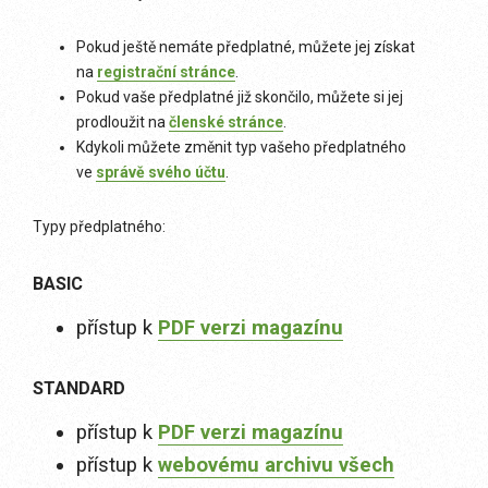
Pokud ještě nemáte předplatné, můžete jej získat
na
registrační stránce
.
Pokud vaše předplatné již skončilo, můžete si jej
prodloužit na
členské stránce
.
Kdykoli můžete změnit typ vašeho předplatného
ve
správě svého účtu
.
Typy předplatného:
BASIC
přístup k
PDF verzi magazínu
STANDARD
přístup k
PDF verzi magazínu
přístup k
webovému archivu všech