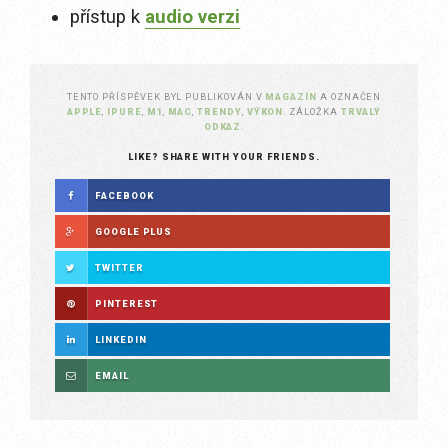
přístup k
audio verzi
TENTO PŘÍSPĚVEK BYL PUBLIKOVÁN V
MAGAZÍN
A OZNAČEN
APPLE
,
IPURE
,
M1
,
MAC
,
TRENDY
,
VÝKON
. ZÁLOŽKA
TRVALÝ
ODKAZ
.
LIKE? SHARE WITH YOUR FRIENDS.
FACEBOOK
GOOGLE PLUS
TWITTER
PINTEREST
LINKEDIN
EMAIL