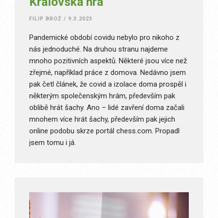
Královská hra
FILIP BROŽ
/
9.3.2023
Pandemické období covidu nebylo pro nikoho z
nás jednoduché. Na druhou stranu najdeme
mnoho pozitivních aspektů. Některé jsou více než
zřejmé, například práce z domova. Nedávno jsem
pak četl článek, že covid a izolace doma prospěl i
některým společenským hrám, především pak
oblibě hrát šachy. Ano – lidé zavření doma začali
mnohem více hrát šachy, především pak jejich
online podobu skrze portál chess.com. Propadl
jsem tomu i já.