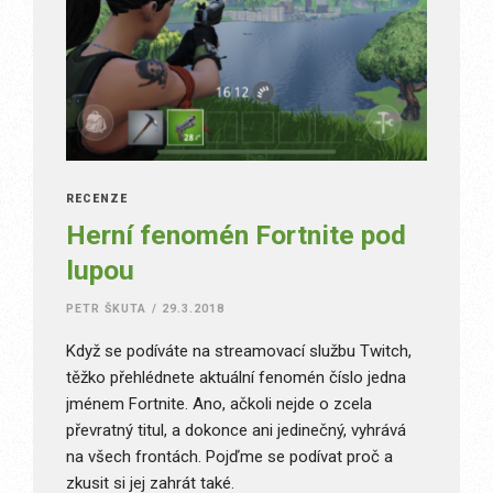
RECENZE
Herní fenomén Fortnite pod
lupou
PETR ŠKUTA
/
29.3.2018
Když se podíváte na streamovací službu Twitch,
těžko přehlédnete aktuální fenomén číslo jedna
jménem Fortnite. Ano, ačkoli nejde o zcela
převratný titul, a dokonce ani jedinečný, vyhrává
na všech frontách. Pojďme se podívat proč a
zkusit si jej zahrát také.