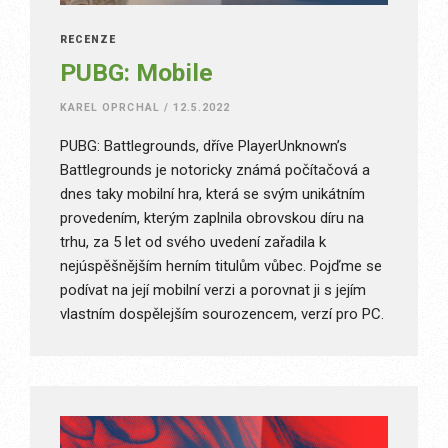
RECENZE
PUBG: Mobile
KAREL OPRCHAL
/
12.5.2022
PUBG: Battlegrounds, dříve PlayerUnknown’s
Battlegrounds je notoricky známá počítačová a
dnes taky mobilní hra, která se svým unikátním
provedením, kterým zaplnila obrovskou díru na
trhu, za 5 let od svého uvedení zařadila k
nejúspěšnějším herním titulům vůbec. Pojďme se
podívat na její mobilní verzi a porovnat ji s jejím
vlastním dospělejším sourozencem, verzí pro PC.