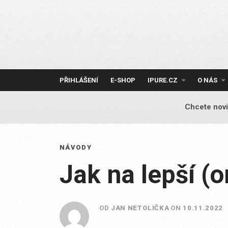
Skip
to
content
PŘIHLÁŠENÍ
E-SHOP
IPURE.CZ
O NÁS
Chcete novi
NÁVODY
Jak na lepší (
OD
JAN NETOLIČKA
ON
10.11.2022