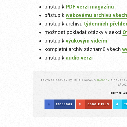
přístup k
PDF verzi magazínu
přístup k
webovému archivu všech
přístup k archivu
týdenních přehle
možnost pokládat otázky v sekci
O
přístup k
výukovým videím
kompletní archiv záznamů všech
w
přístup k
audio verzi
TENTO PŘÍSPĚVEK BYL PUBLIKOVÁN V
NÁVODY
A OZNAČE
ZÁLO
LIKE? SHA
FACEBOOK
GOOGLE PLUS
T