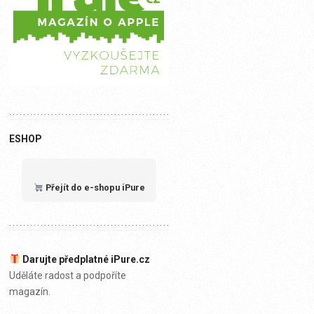
ESHOP
Přejít do e-shopu iPure
Darujte předplatné iPure.cz
Uděláte radost a podpoříte
magazín.