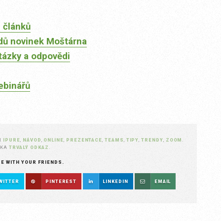
 článků
dů novinek Moštárna
tázky a odpovědi
ebinářů
N
IPURE
,
NÁVOD
,
ONLINE
,
PREZENTACE
,
TEAMS
,
TIPY
,
TRENDY
,
ZOOM
.
ŽKA
TRVALÝ ODKAZ
.
RE WITH YOUR FRIENDS.
WITTER
PINTEREST
LINKEDIN
EMAIL