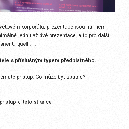
e světovém korporátu, prezentace jsou na mém
málně jednu až dvě prezentace, a to pro další
sner Urquell . . .
itele s příslušným typem předplatného.
 nemáte přístup. Co může být špatně?
přístup k této stránce