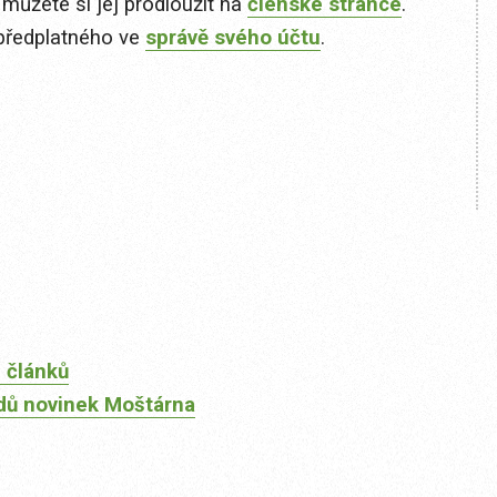
 můžete si jej prodloužit na
členské stránce
.
předplatného ve
správě svého účtu
.
 článků
dů novinek Moštárna