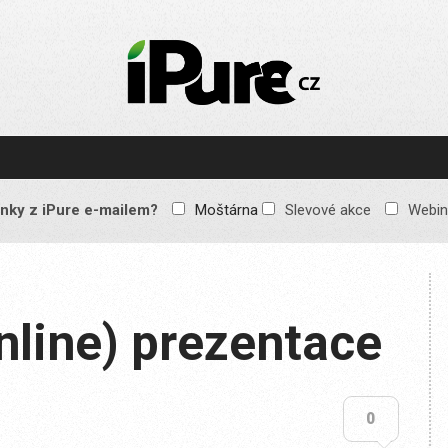
IPURE.CZ
Prémiový Apple e-
magazín, který vychází
každý týden. Žádné
reklamy, žádné
spekulace, jen čistý
obsah pro všechny
nky z iPure e-mailem?
Moštárna
Slevové akce
Webin
Apple fandy. Recenze,
komentáře a praktické
návody, jak začlenit
Apple zařízení do
každodenního života.
online) prezentace
0