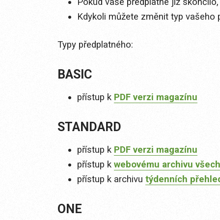
Pokud vaše předplatné již skončilo,
Kdykoli můžete změnit typ vašeho 
Typy předplatného:
BASIC
přístup k
PDF verzi magazínu
STANDARD
přístup k
PDF verzi magazínu
přístup k
webovému archivu všech
přístup k archivu
týdenních přehle
ONE