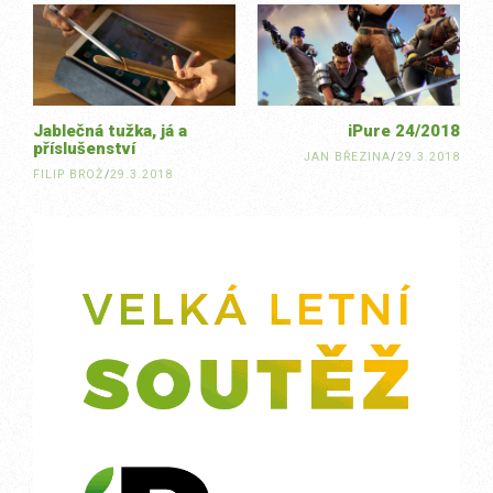
navigation
Jablečná tužka, já a
iPure 24/2018
příslušenství
JAN BŘEZINA
/
29.3.2018
FILIP BROŽ
/
29.3.2018