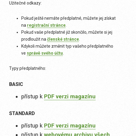
Užitečné odkazy:
Pokud ještě nemáte předplatné, můžete jej získat
na
registrační stránce
.
Pokud vaše předplatné již skončilo, můžete si jej
prodloužit na
členské stránce
.
Kdykoli můžete změnit typ vašeho předplatného
ve
správě svého účtu
.
Typy předplatného:
BASIC
přístup k
PDF verzi magazínu
STANDARD
přístup k
PDF verzi magazínu
přístup k
webovému archivu všech