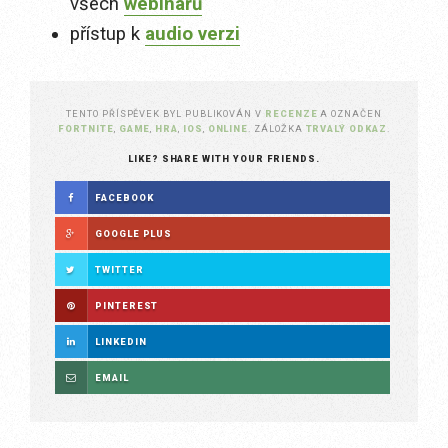
všech
webinářů
přístup k
audio verzi
TENTO PŘÍSPĚVEK BYL PUBLIKOVÁN V
RECENZE
A OZNAČEN
FORTNITE
,
GAME
,
HRA
,
IOS
,
ONLINE
. ZÁLOŽKA
TRVALÝ ODKAZ
.
LIKE? SHARE WITH YOUR FRIENDS.
FACEBOOK
GOOGLE PLUS
TWITTER
PINTEREST
LINKEDIN
EMAIL