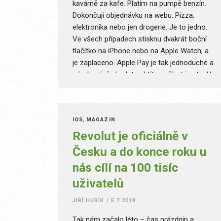
kavárně za kafe. Platím na pumpě benzín.
Dokončuji objednávku na webu. Pizza,
elektronika nebo jen drogerie. Je to jedno.
Ve všech případech stisknu dvakrát boční
tlačítko na iPhone nebo na Apple Watch, a
je zaplaceno. Apple Pay je tak jednoduché a
návykové, že budete chtít používat jen to. V
USA již od podzimu 2014. V ČR spuštěno
před pár dny. Jak vypadala situace na
samém počátku a jaké jsou mé zkušenosti
IOS
,
MAGAZÍN
po čtyřech letech s Apple Pay v kapse?
Revolut je oficiálně v
Česku a do konce roku u
nás cílí na 100 tisíc
uživatelů
JIŘÍ HUBÍK
/
5.7.2018
Tak nám začalo léto – čas prázdnin a