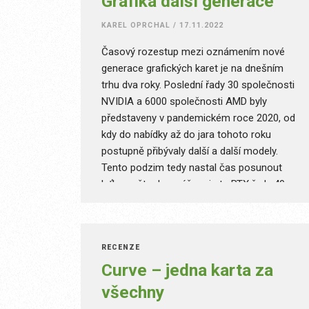
Grafika další generace
KAREL OPRCHAL
/
17.11.2022
Časový rozestup mezi oznámením nové
generace grafických karet je na dnešním
trhu dva roky. Poslední řady 30 společnosti
NVIDIA a 6000 společnosti AMD byly
představeny v pandemickém roce 2020, od
kdy do nabídky až do jara tohoto roku
postupně přibývaly další a další modely.
Tento podzim tedy nastal čas posunout
laťku opět o kus výše – je tu RTX řady 40 a
RX 7000.
RECENZE
Curve – jedna karta za
všechny