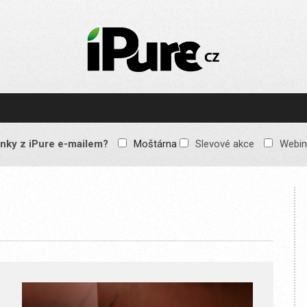
IPURE.CZ
Prémiový Apple e-
magazín, který vychází
každý týden. Žádné
reklamy, žádné
spekulace, jen čistý
obsah pro všechny
nky z iPure e-mailem?
Moštárna
Slevové akce
Webin
Apple fandy. Recenze,
komentáře a praktické
návody, jak začlenit
Apple zařízení do
každodenního života.