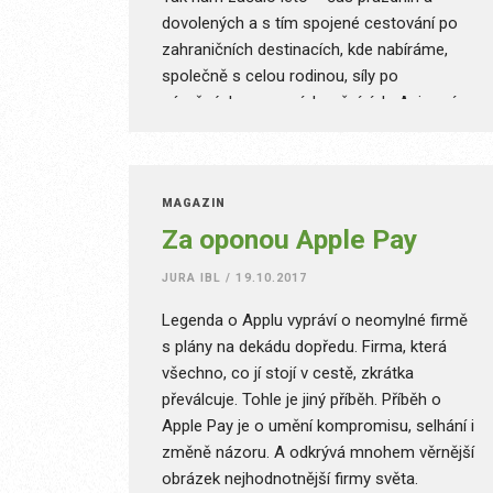
dovolených a s tím spojené cestování po
zahraničních destinacích, kde nabíráme,
společně s celou rodinou, síly po
náročných pracovních měsících. Asi není
tajemstvím, že naše dovolené spotřebují
notnou dávku rodinných úspor. Už jen
samotná směna z české koruny na
MAGAZÍN
zahraniční měny nás stojí nemalé poplatky
Za oponou Apple Pay
a směnné kurzy jsou v řádech korun vyšší
než ty mezibankovní, s kterými se
JURA IBL
/
19.10.2017
obchoduje v rámci devizových aktiv.
Legenda o Applu vypráví o neomylné firmě
s plány na dekádu dopředu. Firma, která
všechno, co jí stojí v cestě, zkrátka
převálcuje. Tohle je jiný příběh. Příběh o
Apple Pay je o umění kompromisu, selhání i
změně názoru. A odkrývá mnohem věrnější
obrázek nejhodnotnější firmy světa.