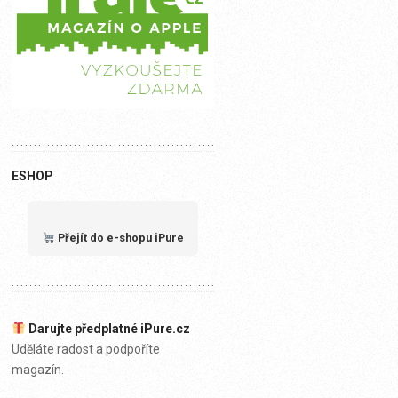
ESHOP
Přejít do e-shopu iPure
Darujte předplatné iPure.cz
Uděláte radost a podpoříte
magazín.