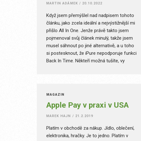
MARTIN ADÁMEK
/
20.10.2022
Když jsem přemýšlel nad nadpisem tohoto
článku, jako zcela ideální a nejvýstižnější mi
přišlo All In One. Jenže právě takto jsem
pojmenoval svůj článek minulý, takže jsem
musel sáhnout po jiné alternativě, a u toho
si postesknout, že iPure nepodporuje funkci
Back In Time. Někteří možná tušíte, vy
ostatní se dočtete níže. Řeč zde bude o
platební kartě Curve, čímž uzavírám
miniseriál o platebních alternativách, a
právě Back In Time je u karty Curve jednou
MAGAZÍN
z docela užitečných funkcí.
Apple Pay v praxi v USA
MAREK HAJN
/
21.2.2019
Platím v obchodě za nákup. Jídlo, oblečení,
elektronika, hračky. Je to jedno. Platím v