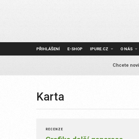
Skip
to
content
PŘIHLÁŠENÍ
E-SHOP
IPURE.CZ
O NÁS
Chcete novi
Karta
RECENZE