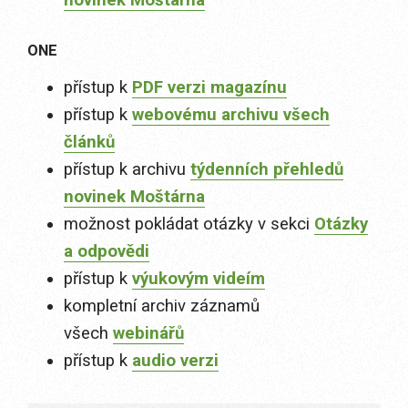
novinek Moštárna
ONE
přístup k
PDF verzi magazínu
přístup k
webovému archivu všech
článků
přístup k archivu
týdenních přehledů
novinek Moštárna
možnost pokládat otázky v sekci
Otázky
a odpovědi
přístup k
výukovým videím
kompletní archiv záznamů
všech
webinářů
přístup k
audio verzi