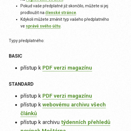
Pokud vaše předplatné již skončilo, můžete si jej
prodloužit na
členské stránce
.
Kdykoli můžete změnit typ vašeho předplatného
ve
správě svého účtu
.
Typy předplatného:
BASIC
přístup k
PDF verzi magazínu
STANDARD
přístup k
PDF verzi magazínu
přístup k
webovému archivu všech
článků
přístup k archivu
týdenních přehledů