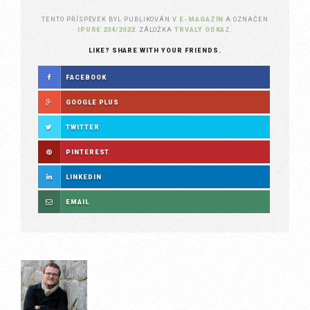
TENTO PŘÍSPĚVEK BYL PUBLIKOVÁN V
E-MAGAZÍN
A OZNAČEN
IPURE 234/2022
. ZÁLOŽKA
TRVALÝ ODKAZ
.
LIKE? SHARE WITH YOUR FRIENDS.
FACEBOOK
GOOGLE PLUS
TWITTER
PINTEREST
LINKEDIN
EMAIL