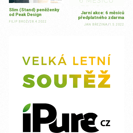
Slim (Stand) peněženky
Jarní akce: 6 měsíců
od Peak Design
předplatného zdarma
FILIP BROŽ
/
28.4.2022
JAN BŘEZINA
/
1.5.2022