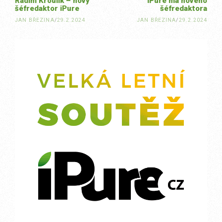
Radim Kroulík – nový
iPure má nového
šéfredaktor iPure
šéfredaktora
JAN BŘEZINA
/
29.2.2024
JAN BŘEZINA
/
29.2.2024