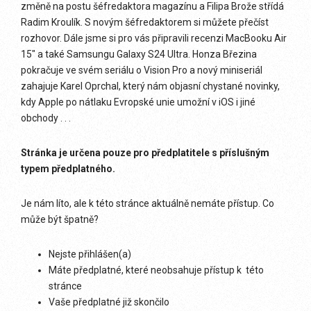
změně na postu šéfredaktora magazínu a Filipa Brože střídá
Radim Kroulík. S novým šéfredaktorem si můžete přečíst
rozhovor. Dále jsme si pro vás připravili recenzi MacBooku Air
15" a také Samsungu Galaxy S24 Ultra. Honza Březina
pokračuje ve svém seriálu o Vision Pro a nový miniseriál
zahajuje Karel Oprchal, který nám objasní chystané novinky,
kdy Apple po nátlaku Evropské unie umožní v iOS i jiné
obchody . . .
Stránka je určena pouze pro předplatitele s příslušným
typem předplatného.
Je nám líto, ale k této stránce aktuálně nemáte přístup. Co
může být špatně?
Nejste přihlášen(a)
Máte předplatné, které neobsahuje přístup k této
stránce
Vaše předplatné již skončilo