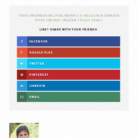
TENTO PŘÍSPĚVEK BYL PUBLIKOVÁN V
E-MAGAZÍN
A OZNAČEN
IPURE 328/2024
. ZÁLOŽKA
TRVALÝ ODKAZ
.
LIKE? SHARE WITH YOUR FRIENDS.
FACEBOOK
GOOGLE PLUS
TWITTER
PINTEREST
LINKEDIN
EMAIL