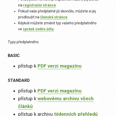
na
registrační stránce
.
Pokud vaše předplatné již skončilo, můžete si jej
prodloužit na
členské stránce
.
Kdykoli můžete změnit typ vašeho předplatného
ve
správě svého účtu
.
Typy předplatného:
BASIC
přístup k
PDF verzi magazínu
STANDARD
přístup k
PDF verzi magazínu
přístup k
webovému archivu všech
článků
přístup k archivu
týdenních přehledů