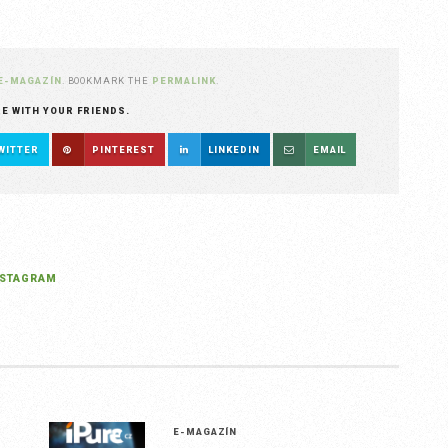
E-MAGAZÍN
. BOOKMARK THE
PERMALINK
.
RE WITH YOUR FRIENDS.
WITTER
PINTEREST
LINKEDIN
EMAIL
NSTAGRAM
E-MAGAZÍN