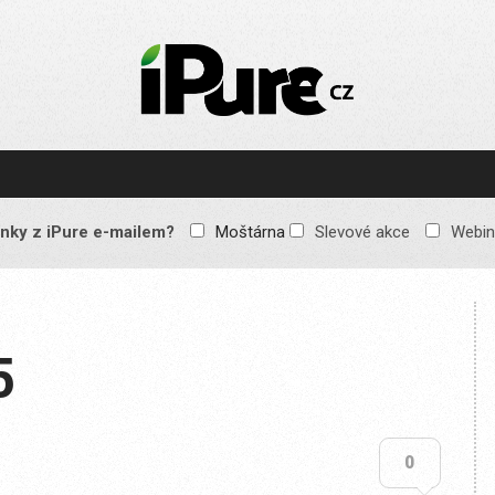
IPURE.CZ
Prémiový Apple e-
magazín, který vychází
každý týden. Žádné
reklamy, žádné
spekulace, jen čistý
obsah pro všechny
nky z iPure e-mailem?
Moštárna
Slevové akce
Webin
Apple fandy. Recenze,
komentáře a praktické
návody, jak začlenit
Apple zařízení do
každodenního života.
5
0