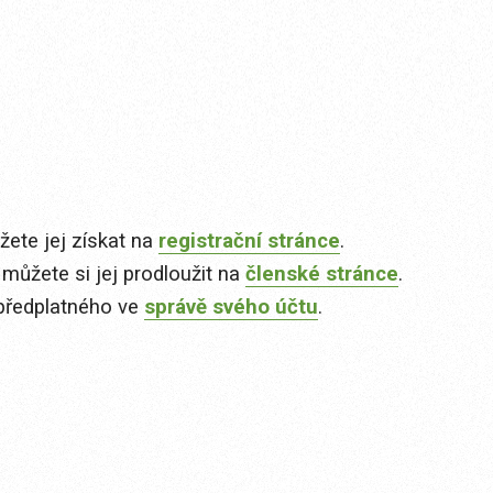
ete jej získat na
registrační stránce
.
 můžete si jej prodloužit na
členské stránce
.
předplatného ve
správě svého účtu
.