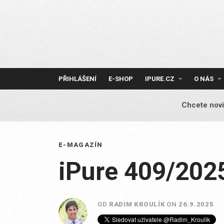
Skip
to
content
PŘIHLÁŠENÍ
E-SHOP
IPURE.CZ
O NÁS
Chcete novi
E-MAGAZÍN
iPure 409/202
OD
RADIM KROULÍK
ON
26.9.2025