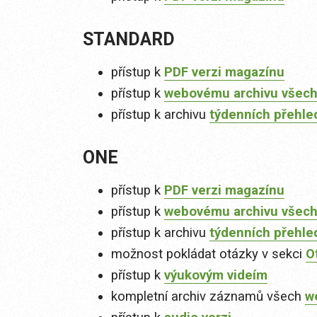
STANDARD
přístup k
PDF verzi magazínu
přístup k
webovému archivu všech
přístup k archivu
týdenních přehle
ONE
přístup k
PDF verzi magazínu
přístup k
webovému archivu všech
přístup k archivu
týdenních přehle
možnost pokládat otázky v sekci
O
přístup k
výukovým videím
kompletní archiv záznamů všech
w