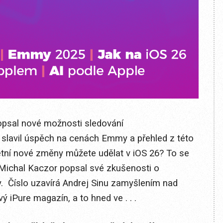
popsal nové možnosti sledování
 slavil úspěch na cenách Emmy a přehled z této
étní nové změny můžete udělat v iOS 26? To se
 Michal Kaczor popsal své zkušenosti o
y. Číslo uzavírá Andrej Sinu zamyšlením nad
ý iPure magazín, a to hned ve . . .