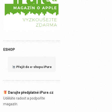
ESHOP
Přejít do e-shopu iPure
Darujte předplatné iPure.cz
Uděláte radost a podpoříte
magazín.