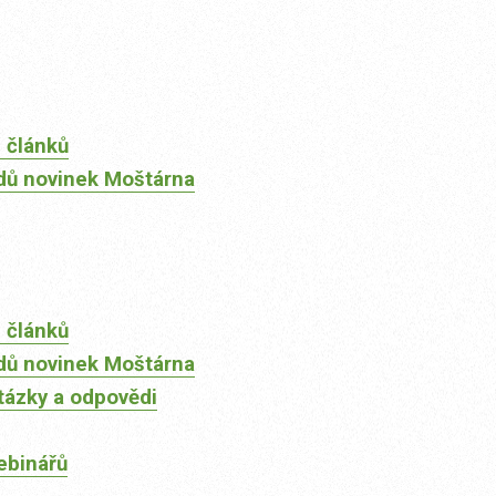
 článků
dů novinek Moštárna
 článků
dů novinek Moštárna
tázky a odpovědi
ebinářů