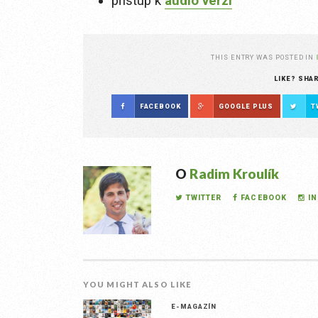
přístup k
audio verzi
THIS ENTRY WAS POSTED IN
LIKE? SHA
FACEBOOK
GOOGLE PLUS
T
O
Radim Kroulík
TWITTER
FACEBOOK
I
YOU MIGHT ALSO LIKE
E-MAGAZÍN