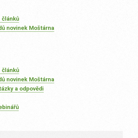
 článků
dů novinek Moštárna
 článků
dů novinek Moštárna
tázky a odpovědi
ebinářů