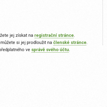
ete jej získat na
registrační stránce
.
 můžete si jej prodloužit na
členské stránce
.
předplatného ve
správě svého účtu
.