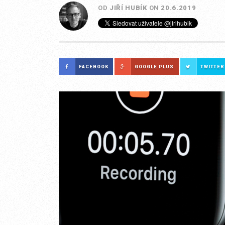
OD
JIŘÍ HUBÍK
ON
20.6.2019
FACEBOOK
GOOGLE PLUS
TWITTER