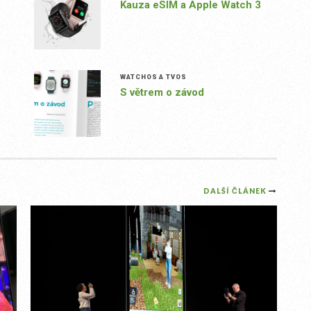
Kauza eSIM a Apple Watch 3
WATCHOS A TVOS
S větrem o závod
DALŠÍ ČLÁNEK