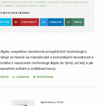
A OZNAČEN
APPLE WATCH
,
CIFERNÍKY
,
HODINKY
,
IPURE
,
KOMPLIKACE
,
OS 6
,
WWDC
. ZÁLOŽKA
TRVALÝ ODKAZ
.
RE WITH YOUR FRIENDS.
WITTER
PINTEREST
LINKEDIN
EMAIL
Apple, respektive všeobecně prospěšných technologíí a
zaměřuje se hlavně na manažerské a komunikační dovednosti a
pomáhá s nasazením technologií Apple do týmů, učí kdy a jak
spirativní setkání a vzdělávací kurzy.
EBOOK
LINKEDIN
INSTAGRAM
WATCHOS A TVOS