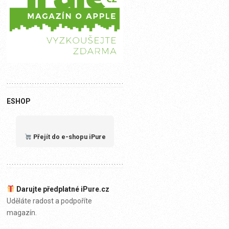
ESHOP
Přejít do e-shopu iPure
Darujte předplatné iPure.cz
Uděláte radost a podpoříte
magazín.