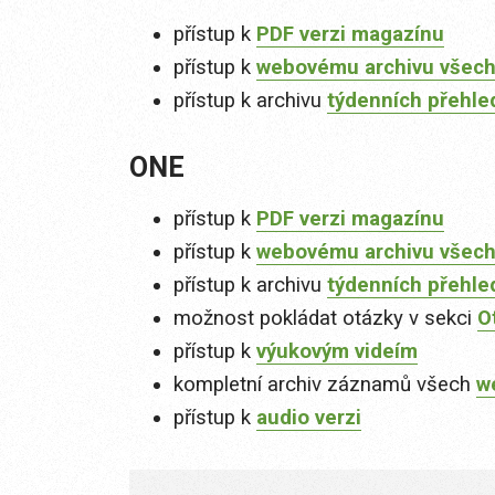
přístup k
PDF verzi magazínu
přístup k
webovému archivu všech
přístup k archivu
týdenních přehle
ONE
přístup k
PDF verzi magazínu
přístup k
webovému archivu všech
přístup k archivu
týdenních přehle
možnost pokládat otázky v sekci
O
přístup k
výukovým videím
kompletní archiv záznamů všech
w
přístup k
audio verzi