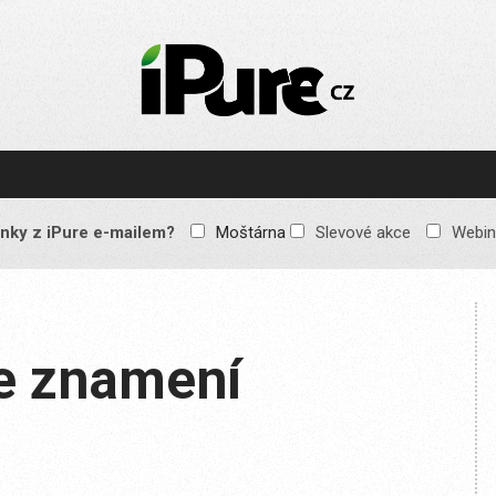
IPURE.CZ
Prémiový Apple e-
magazín, který vychází
každý týden. Žádné
reklamy, žádné
spekulace, jen čistý
obsah pro všechny
nky z iPure e-mailem?
Moštárna
Slevové akce
Webin
Apple fandy. Recenze,
komentáře a praktické
návody, jak začlenit
Apple zařízení do
každodenního života.
e znamení