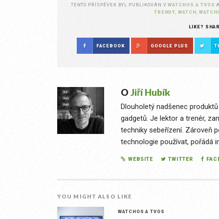
TENTO PŘÍSPĚVEK BYL PUBLIKOVÁN V
WATCHOS A TVOS
TRENDY
,
WATCH
,
WATCH
LIKE? SHA
FACEBOOK
GOOGLE PLUS
T
O
Jiří Hubík
Dlouholetý nadšenec produktů 
gadgetů. Je lektor a trenér, 
techniky sebeřízení. Zároveň 
technologie používat, pořádá in
WEBSITE
TWITTER
FAC
YOU MIGHT ALSO LIKE
WATCHOS A TVOS