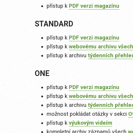
přístup k
PDF verzi magazínu
STANDARD
přístup k
PDF verzi magazínu
přístup k
webovému archivu všech
přístup k archivu
týdenních přehle
ONE
přístup k
PDF verzi magazínu
přístup k
webovému archivu všech
přístup k archivu
týdenních přehle
možnost pokládat otázky v sekci
O
přístup k
výukovým videím
kompletní archiv záznamů všech
w