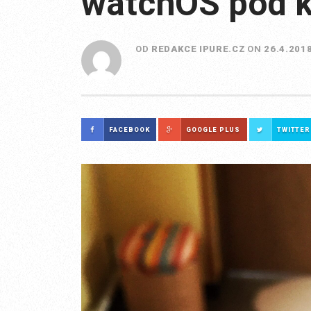
watchOS pod k
OD
REDAKCE IPURE.CZ
ON
26.4.201
FACEBOOK
GOOGLE PLUS
TWITTER