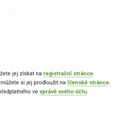
ete jej získat na
registrační stránce
.
 můžete si jej prodloužit na
členské stránce
.
předplatného ve
správě svého účtu
.