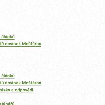
 článků
dů novinek Moštárna
 článků
dů novinek Moštárna
tázky a odpovědi
ebinářů