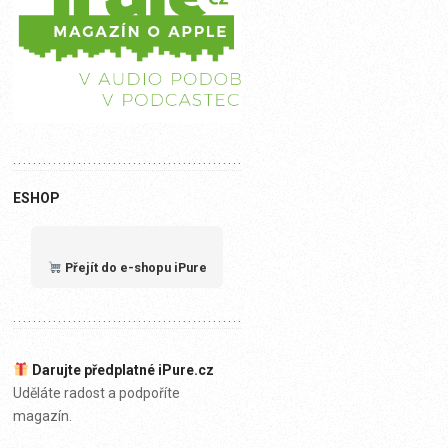
ESHOP
Přejít do e-shopu iPure
Darujte předplatné iPure.cz
Uděláte radost a podpoříte
magazín.