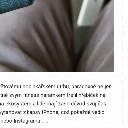
světovému hodinkářskému trhu, paradoxně ne jen
tně svým fitness náramkem trefil hřebíček na
na ekosystém a lidé mají zase důvod svůj čas
 vytahovat z kapsy iPhone, což pokaždé vedlo
ebo Instagramu . . .