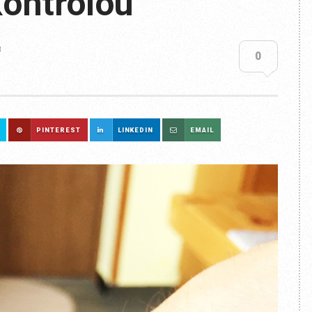
ontrolou
8
0
PINTEREST
LINKEDIN
EMAIL