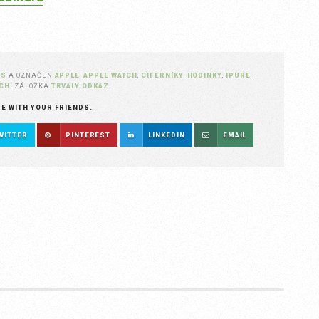
OS
A OZNAČEN
APPLE
,
APPLE WATCH
,
CIFERNÍKY
,
HODINKY
,
IPURE
,
CH
. ZÁLOŽKA
TRVALÝ ODKAZ
.
RE WITH YOUR FRIENDS.
WITTER
PINTEREST
LINKEDIN
EMAIL