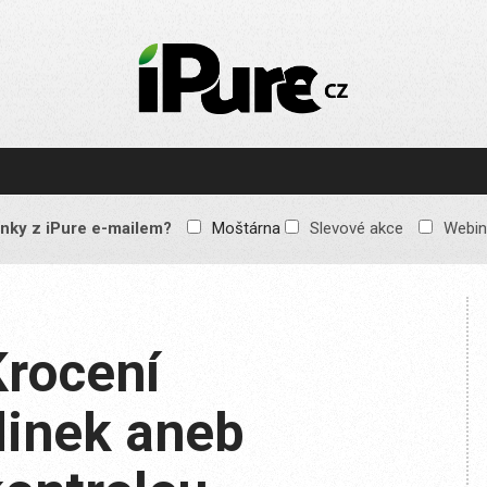
IPURE.CZ
Prémiový Apple e-
magazín, který vychází
každý týden. Žádné
reklamy, žádné
spekulace, jen čistý
obsah pro všechny
nky z iPure e-mailem?
Moštárna
Slevové akce
Webin
Apple fandy. Recenze,
komentáře a praktické
návody, jak začlenit
Apple zařízení do
každodenního života.
Krocení
dinek aneb