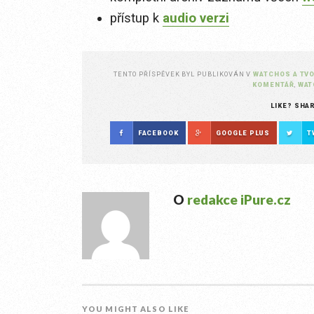
přístup k
audio verzi
TENTO PŘÍSPĚVEK BYL PUBLIKOVÁN V
WATCHOS A TV
KOMENTÁŘ
,
WAT
LIKE? SHA
FACEBOOK
GOOGLE PLUS
T
O
redakce iPure.cz
YOU MIGHT ALSO LIKE