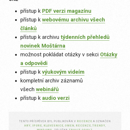
přístup k
PDF verzi magazínu
přístup k
webovému archivu všech
článků
přístup k archivu
týdenních přehledů
novinek Moštárna
možnost pokládat otázky v sekci
Otázky
a odpovědi
přístup k
výukovým videím
kompletní archiv záznamů
všech
webinářů
přístup k
audio verzi
TENTO PŘÍSPĚVEK BYL PUBLIKOVÁN V
RECENZE
A OZNAČEN
HRY
,
IPURE
,
KLÁVESNICE
,
OMEN
,
RECENZE
,
TRENDY
,
WINDOWS
. ZÁLOŽKA
TRVALÝ ODKAZ
.