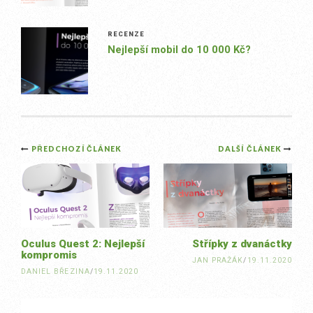
RECENZE
Nejlepší mobil do 10 000 Kč?
Post
PŘEDCHOZÍ ČLÁNEK
DALŠÍ ČLÁNEK
navigation
Oculus Quest 2: Nejlepší
Střípky z dvanáctky
kompromis
JAN PRAŽÁK
/
19.11.2020
DANIEL BŘEZINA
/
19.11.2020