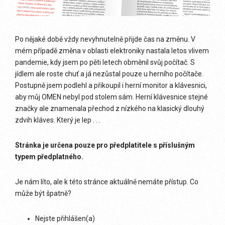
Po nějaké době vždy nevyhnutelně přijde čas na změnu. V
mém případě změna v oblasti elektroniky nastala letos vlivem
pandemie, kdy jsem po pěti letech obměnil svůj počítač. S
jídlem ale roste chuť a já nezůstal pouze u herního počítače.
Postupně jsem podlehl a přikoupil i herní monitor a klávesnici,
aby můj OMEN nebyl pod stolem sám. Herní klávesnice stejné
značky ale znamenala přechod z nízkého na klasický dlouhý
zdvih kláves. Který je lep . . .
Stránka je určena pouze pro předplatitele s příslušným
typem předplatného.
Je nám líto, ale k této stránce aktuálně nemáte přístup. Co
může být špatně?
Nejste přihlášen(a)