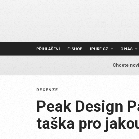
Skip
to
content
PŘIHLÁŠENÍ
E-SHOP
IPURE.CZ
O NÁS
Chcete novi
RECENZE
Peak Design P
taška pro jakou