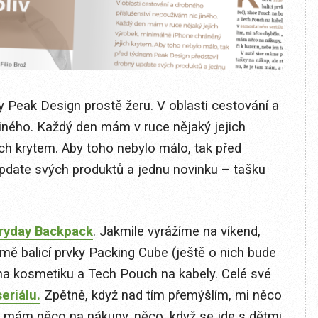
ty Peak Design prostě žeru. V oblasti cestování a
iného. Každý den mám v ruce nějaký jejich
ch krytem. Aby toho nebylo málo, tak před
pdate svých produktů a jednu novinku – tašku
ryday Backpack
. Jakmile vyrážíme na víkend,
mě balicí prvky Packing Cube (ještě o nich bude
a kosmetiku a Tech Pouch na kabely. Celé své
eriálu.
Zpětně, když nad tím přemýšlím, mi něco
i mám něco na nákupy, něco, když se jde s dětmi