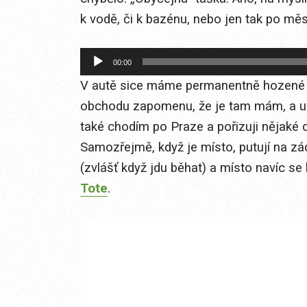
k vodě, či k bazénu, nebo jen tak po měs
Audio
00:00
přehrávač
V autě sice máme permanentně hozené ně
obchodu zapomenu, že je tam mám, a u p
také chodím po Praze a pořizuji nějaké d
Samozřejmě, když je místo, putují na z
(zvlášť když jdu běhat) a místo navíc se
Tote
.