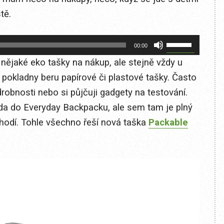
tě.
Použitím
00:00
šipek
jaké eko tašky na nákup, ale stejně vždy u
nahoru/dolů
okladny beru papírové či plastové tašky. Často
zvýšíte
robnosti nebo si půjčuji gadgety na testování.
nebo
áda do Everyday Backpacku, ale sem tam je plný
snížíte
 hodí. Tohle všechno řeší nová taška
Packable
úroveň
hlasitosti.