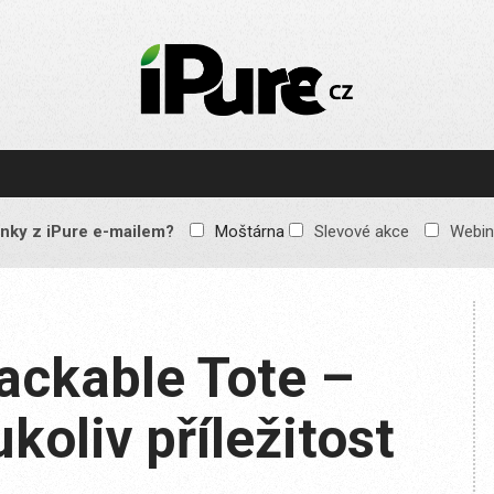
IPURE.CZ
Prémiový Apple e-
magazín, který vychází
každý týden. Žádné
reklamy, žádné
spekulace, jen čistý
obsah pro všechny
nky z iPure e-mailem?
Moštárna
Slevové akce
Webin
Apple fandy. Recenze,
komentáře a praktické
návody, jak začlenit
Apple zařízení do
každodenního života.
ackable Tote –
koliv příležitost