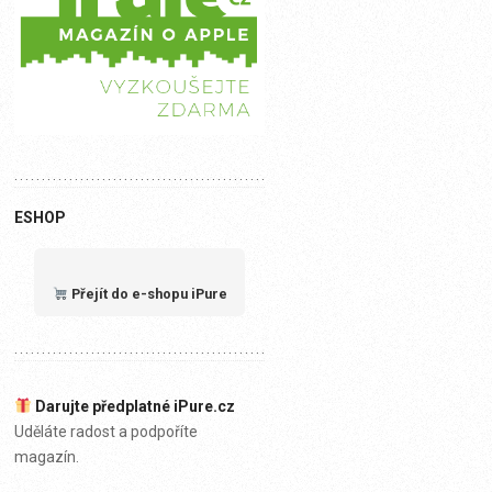
ESHOP
Přejít do e-shopu iPure
Darujte předplatné iPure.cz
Uděláte radost a podpoříte
magazín.