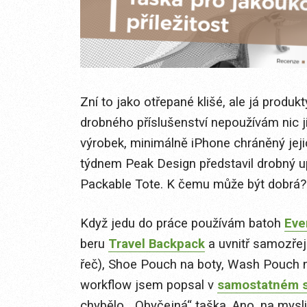
Zní to jako otřepané klišé, ale já produk
drobného příslušenství nepoužívám nic j
výrobek, minimálně iPhone chráněný jeji
týdnem Peak Design představil drobný u
Packable Tote. K čemu může být dobrá?
Když jedu do práce používám batoh
Eve
beru
Travel Backpack
a uvnitř samozřej
řeč), Shoe Pouch na boty, Wash Pouch n
workflow jsem popsal v
samostatném s
chybělo. „Obyčejná“ taška. Ano, na mysl