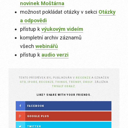
novinek Moštárna
možnost pokládat otázky v sekci
Otázky
a odpovědi
přístup k
výukovým videím
kompletní archiv záznamů
všech
webinářů
přístup k
audio verzi
TENTO PŘÍSPĚVEK BYL PUBLIKOVÁN V
RECENZE
A OZNAČEN
GTD
,
IPURE
,
RECENZE
,
THINGS
,
TRENDY
,
ÚKOLY
. ZÁLOŽKA
TRVALÝ ODKAZ
.
LIKE? SHARE WITH YOUR FRIENDS.
FACEBOOK
GOOGLE PLUS
TWITTER