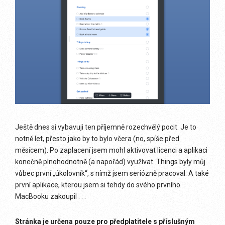
Ještě dnes si vybavuji ten příjemně rozechvělý pocit. Je to
notně let, přesto jako by to bylo včera (no, spíše před
měsícem). Po zaplacení jsem mohl aktivovat licenci a aplikaci
konečně plnohodnotně (a napořád) využívat. Things byly můj
vůbec první „úkolovník“, s nímž jsem seriózně pracoval. A také
první aplikace, kterou jsem si tehdy do svého prvního
MacBooku zakoupil . . .
Stránka je určena pouze pro předplatitele s příslušným