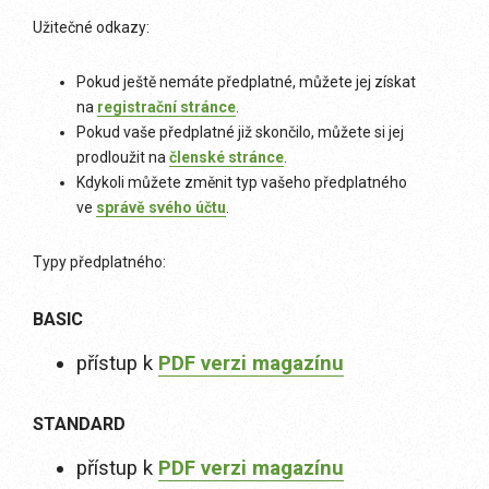
Užitečné odkazy:
Pokud ještě nemáte předplatné, můžete jej získat
na
registrační stránce
.
Pokud vaše předplatné již skončilo, můžete si jej
prodloužit na
členské stránce
.
Kdykoli můžete změnit typ vašeho předplatného
ve
správě svého účtu
.
Typy předplatného:
BASIC
přístup k
PDF verzi magazínu
STANDARD
přístup k
PDF verzi magazínu