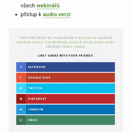
všech
webinářů
přístup k
audio verzi
TENTO PŘÍSPĚVEK BYL PUBLIKOVÁN V
RECENZE
A OZNAČEN
ANDROID
,
APPLE
,
DOPORUČENÉ
,
GOOGLE
,
IPURE
,
PIXEL 8 PRO
.
ZÁLOŽKA
TRVALÝ ODKAZ
.
LIKE? SHARE WITH YOUR FRIENDS.
FACEBOOK
GOOGLE PLUS
TWITTER
PINTEREST
LINKEDIN
EMAIL