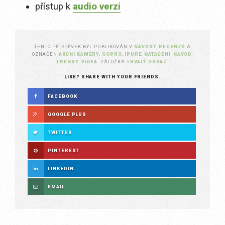
přístup k
audio verzi
TENTO PŘÍSPĚVEK BYL PUBLIKOVÁN V
NÁVODY
,
RECENZE
A
OZNAČEN
AKČNÍ KAMERY
,
GOPRO
,
IPURE
,
NATÁČENÍ
,
NÁVOD
,
TRENDY
,
VIDEA
. ZÁLOŽKA
TRVALÝ ODKAZ
.
LIKE? SHARE WITH YOUR FRIENDS.
FACEBOOK
GOOGLE PLUS
TWITTER
PINTEREST
LINKEDIN
EMAIL