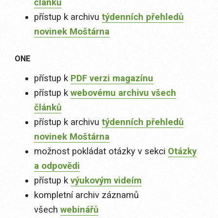
článků
přístup k archivu
týdenních přehledů
novinek Moštárna
ONE
přístup k
PDF verzi magazínu
přístup k
webovému archivu všech
článků
přístup k archivu
týdenních přehledů
novinek Moštárna
možnost pokládat otázky v sekci
Otázky
a odpovědi
přístup k
výukovým videím
kompletní archiv záznamů
všech
webinářů