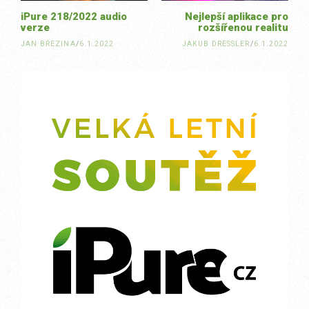
iPure 218/2022 audio
Nejlepší aplikace pro
verze
rozšířenou realitu
JAN BŘEZINA
/
6.1.2022
JAKUB DRESSLER
/
6.1.2022