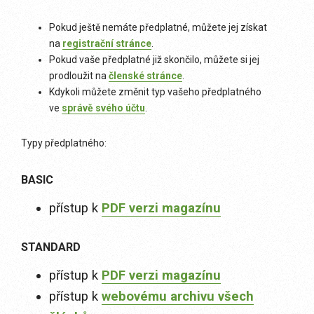
Pokud ještě nemáte předplatné, můžete jej získat
na
registrační stránce
.
Pokud vaše předplatné již skončilo, můžete si jej
prodloužit na
členské stránce
.
Kdykoli můžete změnit typ vašeho předplatného
ve
správě svého účtu
.
Typy předplatného:
BASIC
přístup k
PDF verzi magazínu
STANDARD
přístup k
PDF verzi magazínu
přístup k
webovému archivu všech