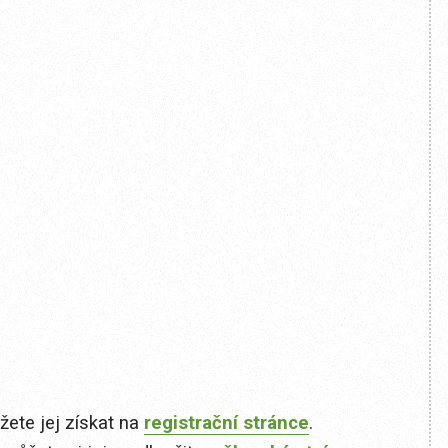
ete jej získat na
registrační stránce
.