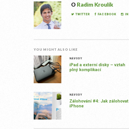
O
Radim Kroulík
TWITTER
FACEBOOK
I
YOU MIGHT ALSO LIKE
NÁVODY
iPad a externí disky – vztah
plný komplikací
NÁVODY
Zálohování #4: Jak zálohovat
iPhone