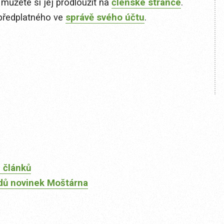
 můžete si jej prodloužit na
členské stránce
.
předplatného ve
správě svého účtu
.
 článků
dů novinek Moštárna