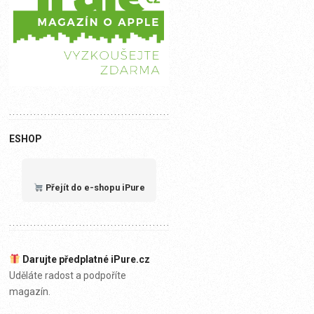
ESHOP
Přejít do e-shopu iPure
Darujte předplatné iPure.cz
Uděláte radost a podpoříte
magazín.