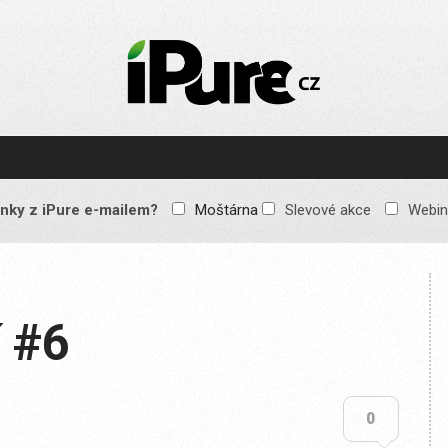
IPURE.CZ
Prémiový Apple e-
magazín, který vychází
každý týden. Žádné
reklamy, žádné
spekulace, jen čistý
obsah pro všechny
nky z iPure e-mailem?
Moštárna
Slevové akce
Webin
Apple fandy. Recenze,
komentáře a praktické
návody, jak začlenit
Apple zařízení do
každodenního života.
í #6
0