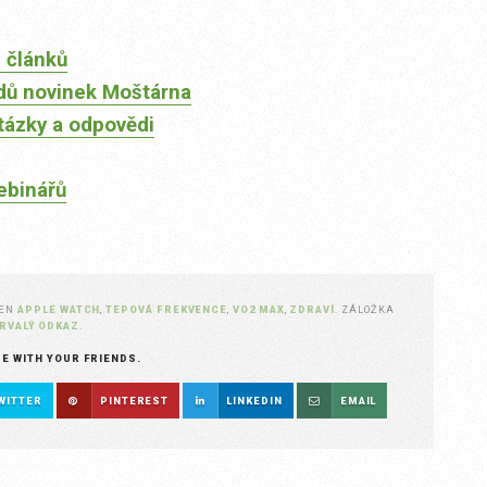
 článků
dů novinek Moštárna
tázky a odpovědi
ebinářů
ČEN
APPLE WATCH
,
TEPOVÁ FREKVENCE
,
VO2 MAX
,
ZDRAVÍ
. ZÁLOŽKA
RVALÝ ODKAZ
.
RE WITH YOUR FRIENDS.
WITTER
PINTEREST
LINKEDIN
EMAIL