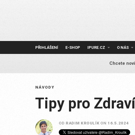
Skip
to
content
PŘIHLÁŠENÍ
E-SHOP
IPURE.CZ
O NÁS
Chcete novi
NÁVODY
Tipy pro Zdrav
OD
RADIM KROULÍK
ON
16.5.2024