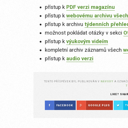
přístup k
PDF verzi magazínu
přístup k
webovému archivu všech
přístup k archivu
týdenních přehle
možnost pokládat otázky v sekci
O
přístup k
výukovým videím
kompletní archiv záznamů všech
w
přístup k
audio verzi
TENTO PŘÍSPĚVEK BYL PUBLIKOVÁN V
NÁVODY
A OZNA
T
LIKE? SHA
FACEBOOK
GOOGLE PLUS
T