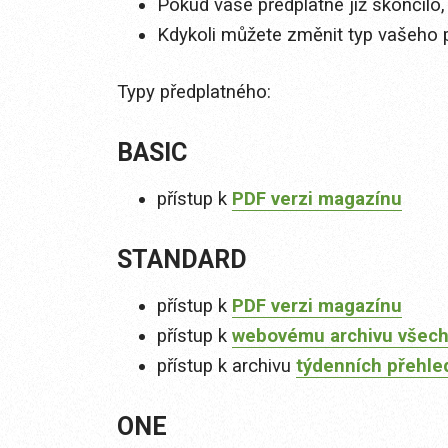
Pokud vaše předplatné již skončilo,
Kdykoli můžete změnit typ vašeho 
Typy předplatného:
BASIC
přístup k
PDF verzi magazínu
STANDARD
přístup k
PDF verzi magazínu
přístup k
webovému archivu všech
přístup k archivu
týdenních přehle
ONE