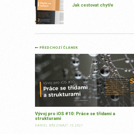
Jak cestovat chytře
Post
PŘEDCHOZÍ ČLÁNEK
navigation
Vývoj pro iOS #10: Práce se třídami a
strukturami
DANIEL BŘEZINA
/
7.10.2021