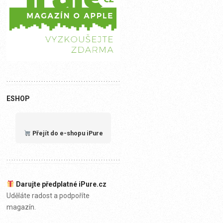
ESHOP
Přejít do e-shopu iPure
Darujte předplatné iPure.cz
Uděláte radost a podpoříte
magazín.