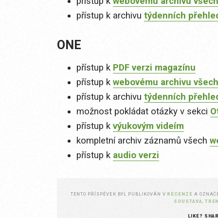
přístup k
webovému archivu všech
přístup k archivu
týdenních přehle
ONE
přístup k
PDF verzi magazínu
přístup k
webovému archivu všech
přístup k archivu
týdenních přehle
možnost pokládat otázky v sekci
O
přístup k
výukovým videím
kompletní archiv záznamů všech
w
přístup k
audio verzi
TENTO PŘÍSPĚVEK BYL PUBLIKOVÁN V
RECENZE
A OZNA
SOUSTAVA
,
TRE
LIKE? SHA