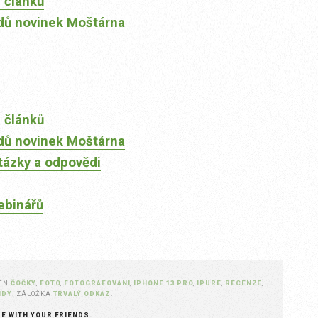
 článků
dů novinek Moštárna
 článků
dů novinek Moštárna
tázky a odpovědi
ebinářů
ČEN
ČOČKY
,
FOTO
,
FOTOGRAFOVÁNÍ
,
IPHONE 13 PRO
,
IPURE
,
RECENZE
,
NDY
. ZÁLOŽKA
TRVALÝ ODKAZ
.
RE WITH YOUR FRIENDS.