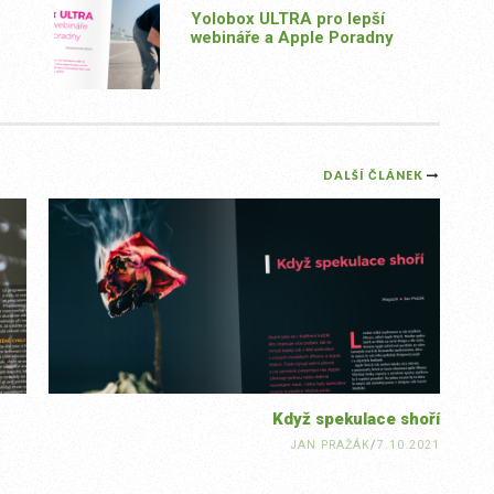
Yolobox ULTRA pro lepší
webináře a Apple Poradny
DALŠÍ ČLÁNEK
Když spekulace shoří
JAN PRAŽÁK
/
7.10.2021