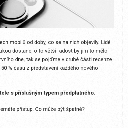
ch mobilů od doby, co se na nich objevily. Lidé
rukou dostane, o to větší radost by jim to mělo
vního dne, tak se pojďme v druhé části recenze
es 50 % času z představení každého nového
itele s příslušným typem předplatného.
 nemáte přístup. Co může být špatně?