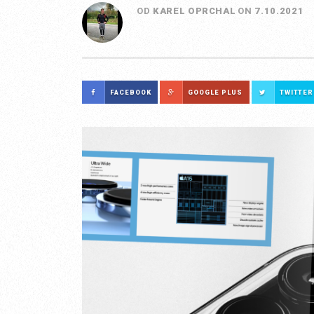
OD
KAREL OPRCHAL
ON
7.10.2021
FACEBOOK
GOOGLE PLUS
TWITTER