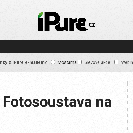
IPURE.CZ
Prémiový Apple e-
magazín, který vychází
každý týden. Žádné
reklamy, žádné
spekulace, jen čistý
obsah pro všechny
nky z iPure e-mailem?
Moštárna
Slevové akce
Webin
Apple fandy. Recenze,
komentáře a praktické
návody, jak začlenit
Apple zařízení do
každodenního života.
 Fotosoustava na