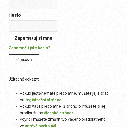
Heslo
Zapamatuj si mne
Zapomněli jste heslo?
Užitečné odkazy:
Pokud ještě nemáte předplatné, můžete jej získat
na
registrační stránce
.
Pokud vaše předplatné již skončilo, můžete si jej
prodloužit na
členské stránce
.
Kdykoli můžete změnit typ vašeho předplatného
ve
správě svého účtu
.