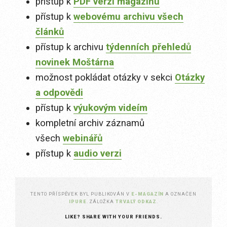
přístup k
PDF verzi magazínu
přístup k
webovému archivu všech
článků
přístup k archivu
týdenních přehledů
novinek Moštárna
možnost pokládat otázky v sekci
Otázky
a odpovědi
přístup k
výukovým videím
kompletní archiv záznamů
všech
webinářů
přístup k
audio verzi
TENTO PŘÍSPĚVEK BYL PUBLIKOVÁN V
E-MAGAZÍN
A OZNAČEN
IPURE
. ZÁLOŽKA
TRVALÝ ODKAZ
.
LIKE? SHARE WITH YOUR FRIENDS.