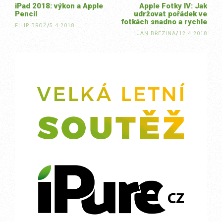
iPad 2018: výkon a Apple
Apple Fotky IV: Jak
Pencil
udržovat pořádek ve
fotkách snadno a rychle
FILIP BROŽ
/
5.4.2018
JAN BŘEZINA
/
12.4.2018