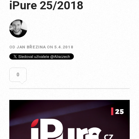
iPure 25/2018
OD
JAN BŘEZINA
ON
5.4.2018
0