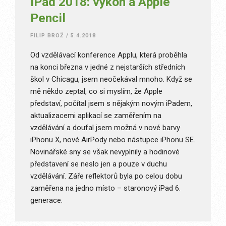
iPad 2018: výkon a Apple
Pencil
FILIP BROŽ
/
5.4.2018
Od vzdělávací konference Applu, která proběhla
na konci března v jedné z nejstarších středních
škol v Chicagu, jsem neočekával mnoho. Když se
mě někdo zeptal, co si myslím, že Apple
představí, počítal jsem s nějakým novým iPadem,
aktualizacemi aplikací se zaměřením na
vzdělávání a doufal jsem možná v nové barvy
iPhonu X, nové AirPody nebo nástupce iPhonu SE.
Novinářské sny se však nevyplnily a hodinové
představení se neslo jen a pouze v duchu
vzdělávání. Záře reflektorů byla po celou dobu
zaměřena na jedno místo – staronový iPad 6.
generace.