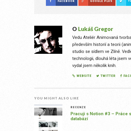
FACEBOOK
GOOGLE PLUS
T
O
Lukáš Gregor
Vedu Ateliér Animovaná tvorba
především historií a teorii (an
studio se sídlem ve Zlíně. Ved
technologii, dlouhá léta jsem v
vydal jsem několik knih.
WEBSITE
TWITTER
FAC
YOU MIGHT ALSO LIKE
RECENZE
Pracuji s Notion #3 – Práce 
databází