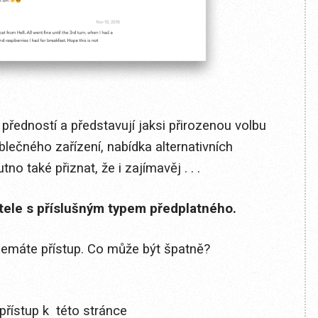
ředností a představují jaksi přirozenou volbu
lečného zařízení, nabídka alternativních
tno také přiznat, že i zajímavěj . . .
itele s příslušným typem předplatného.
 nemáte přístup. Co může být špatně?
přístup k této stránce