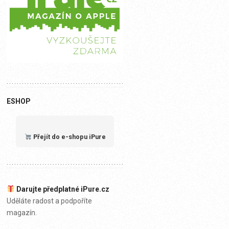
ESHOP
Přejít do e-shopu iPure
Darujte předplatné iPure.cz
Uděláte radost a podpoříte
magazín.