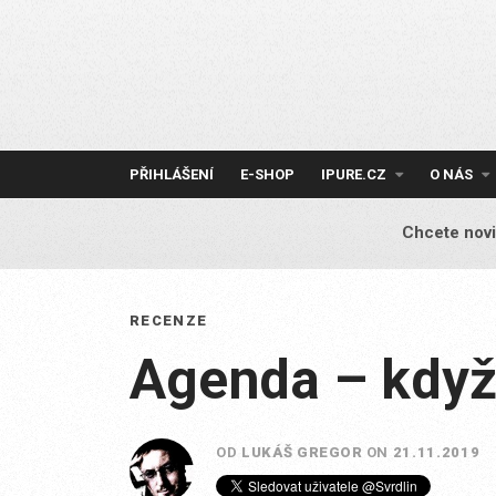
Skip
to
content
PŘIHLÁŠENÍ
E-SHOP
IPURE.CZ
O NÁS
Chcete novi
RECENZE
Agenda – když
OD
LUKÁŠ GREGOR
ON
21.11.2019