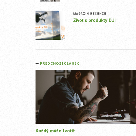
MAGAZÍN
,
RECENZE
Život s produkty DJI
Post
PŘEDCHOZÍ ČLÁNEK
navigation
Každý může tvořit