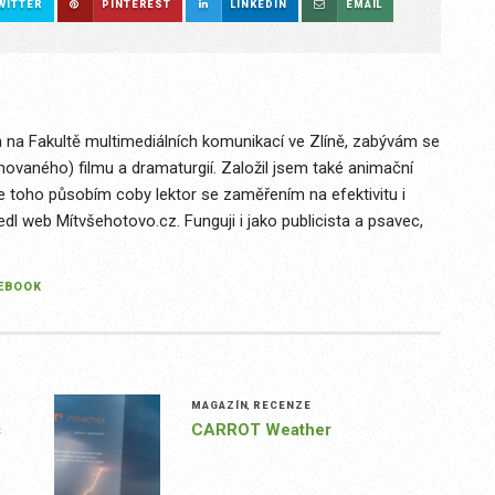
WITTER
PINTEREST
LINKEDIN
EMAIL
 na Fakultě multimediálních komunikací ve Zlíně, zabývám se
imovaného) filmu a dramaturgií. Založil jsem také animační
le toho působím coby lektor se zaměřením na efektivitu i
edl web Mítvšehotovo.cz. Funguji i jako publicista a psavec,
EBOOK
MAGAZÍN
,
RECENZE
s
CARROT Weather