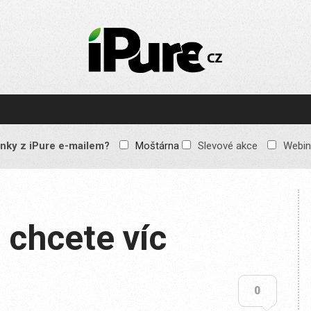
IPURE.CZ
Prémiový Apple e-
magazín, který vychází
každý týden. Žádné
reklamy, žádné
spekulace, jen čistý
obsah pro všechny
nky z iPure e-mailem?
Moštárna
Slevové akce
Webin
Apple fandy. Recenze,
komentáře a praktické
návody, jak začlenit
Apple zařízení do
každodenního života.
 chcete víc
0