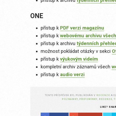
přístup k archivu
týdenních přehle
ONE
přístup k
PDF verzi magazínu
přístup k
webovému archivu všech
přístup k archivu
týdenních přehle
možnost pokládat otázky v sekci
O
přístup k
výukovým videím
kompletní archiv záznamů všech
w
přístup k
audio verzi
TENTO PŘÍSPĚVEK BYL PUBLIKOVÁN V
RECENZE
A 
POZNÁMKY
,
PŘIPOMÍNKY
,
RECENZE
,
T
LIKE? SHA