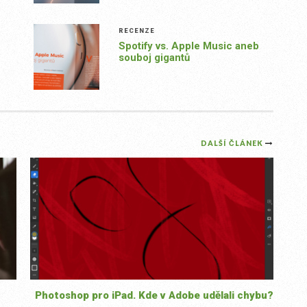
RECENZE
Spotify vs. Apple Music aneb
souboj gigantů
DALŠÍ ČLÁNEK
Photoshop pro iPad. Kde v Adobe udělali chybu?