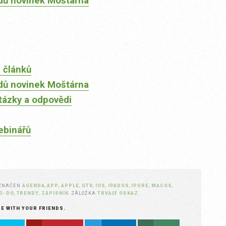
dů novinek Moštárna
 článků
dů novinek Moštárna
tázky a odpovědi
ebinářů
OZNAČEN
AGENDA
,
APP
,
APPLE
,
GTD
,
IOS
,
IPADOS
,
IPURE
,
MACOS
,
O-DO
,
TRENDY
,
ZÁPISNÍK
. ZÁLOŽKA
TRVALÝ ODKAZ
.
RE WITH YOUR FRIENDS.