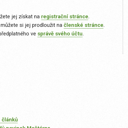
ete jej získat na
registrační stránce
.
 můžete si jej prodloužit na
členské stránce
.
předplatného ve
správě svého účtu
.
 článků