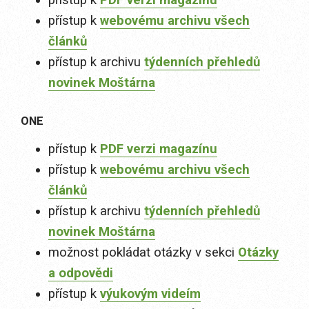
přístup k
PDF verzi magazínu
přístup k
webovému archivu všech
článků
přístup k archivu
týdenních přehledů
novinek Moštárna
ONE
přístup k
PDF verzi magazínu
přístup k
webovému archivu všech
článků
přístup k archivu
týdenních přehledů
novinek Moštárna
možnost pokládat otázky v sekci
Otázky
a odpovědi
přístup k
výukovým videím