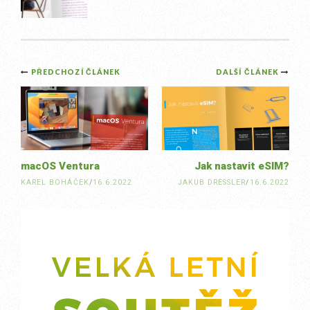
Post
PŘEDCHOZÍ ČLÁNEK
DALŠÍ ČLÁNEK
navigation
macOS Ventura
Jak nastavit eSIM?
KAREL BOHÁČEK
/
16.6.2022
JAKUB DRESSLER
/
16.6.2022