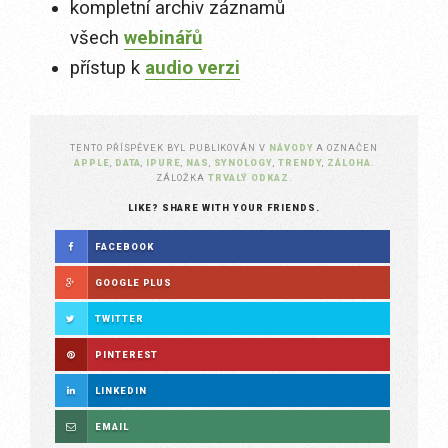
kompletní archiv záznamů
všech
webinářů
přístup k
audio verzi
TENTO PŘÍSPĚVEK BYL PUBLIKOVÁN V
NÁVODY
A OZNAČEN
APPLE
,
DATA
,
IPURE
,
NAS
,
SYNOLOGY
,
TRENDY
,
ZÁLOHA
.
ZÁLOŽKA
TRVALÝ ODKAZ
.
LIKE? SHARE WITH YOUR FRIENDS.
FACEBOOK
GOOGLE PLUS
TWITTER
PINTEREST
LINKEDIN
EMAIL