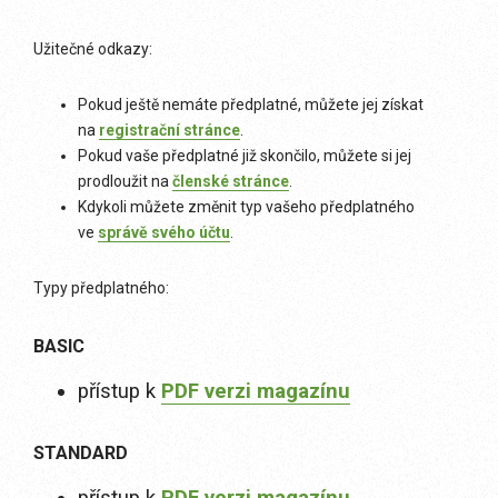
Užitečné odkazy:
Pokud ještě nemáte předplatné, můžete jej získat
na
registrační stránce
.
Pokud vaše předplatné již skončilo, můžete si jej
prodloužit na
členské stránce
.
Kdykoli můžete změnit typ vašeho předplatného
ve
správě svého účtu
.
Typy předplatného:
BASIC
přístup k
PDF verzi magazínu
STANDARD