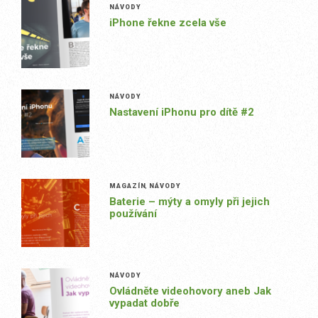
NÁVODY
iPhone řekne zcela vše
NÁVODY
Nastavení iPhonu pro dítě #2
MAGAZÍN
,
NÁVODY
Baterie – mýty a omyly při jejich
používání
NÁVODY
Ovládněte videohovory aneb Jak
vypadat dobře