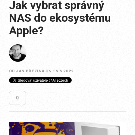
Jak vybrat správný
NAS do ekosystému
Apple?
OD
JAN BŘEZINA
ON
16.6.2022
0