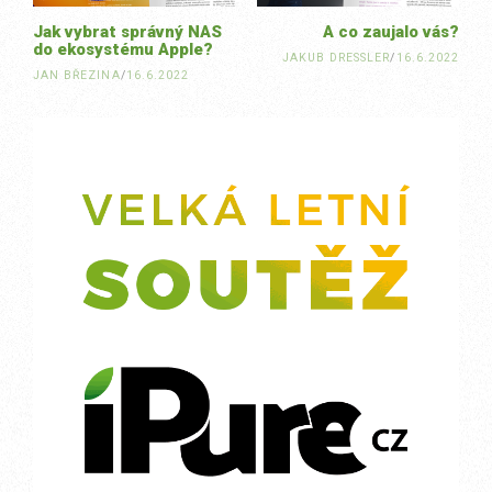
Jak vybrat správný NAS
A co zaujalo vás?
do ekosystému Apple?
JAKUB DRESSLER
/
16.6.2022
JAN BŘEZINA
/
16.6.2022