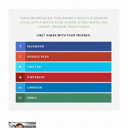
TENTO PŘÍSPĚVEK BYL PUBLIKOVÁN V
NÁVODY
A OZNAČEN
APPLE
,
APPLE WATCH
,
ESIM
,
IPHONE
,
IPURE
,
NÁVOD
,
SIM
,
TRENDY
. ZÁLOŽKA
TRVALÝ ODKAZ
.
LIKE? SHARE WITH YOUR FRIENDS.
FACEBOOK
GOOGLE PLUS
TWITTER
PINTEREST
LINKEDIN
EMAIL