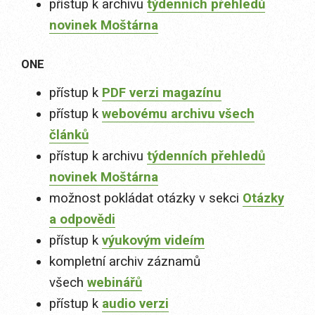
přístup k archivu
týdenních přehledů
novinek Moštárna
ONE
přístup k
PDF verzi magazínu
přístup k
webovému archivu všech
článků
přístup k archivu
týdenních přehledů
novinek Moštárna
možnost pokládat otázky v sekci
Otázky
a odpovědi
přístup k
výukovým videím
kompletní archiv záznamů
všech
webinářů
přístup k
audio verzi