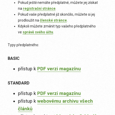
Pokud ještě nemáte předplatné, můžete jej získat
na
registrační stránce
.
Pokud vaše předplatné již skončilo, můžete si jej
prodloužit na
členské stránce
.
Kdykoli můžete změnit typ vašeho předplatného
ve
správě svého účtu
.
Typy předplatného:
BASIC
přístup k
PDF verzi magazínu
STANDARD
přístup k
PDF verzi magazínu
přístup k
webovému archivu všech
článků