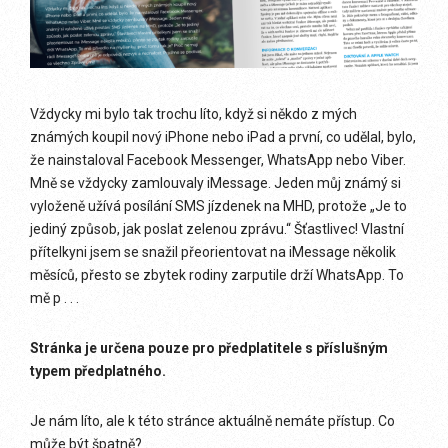
Vždycky mi bylo tak trochu líto, když si někdo z mých
známých koupil nový iPhone nebo iPad a první, co udělal, bylo,
že nainstaloval Facebook Messenger, WhatsApp nebo Viber.
Mně se vždycky zamlouvaly iMessage. Jeden můj známý si
vyloženě užívá posílání SMS jízdenek na MHD, protože „Je to
jediný způsob, jak poslat zelenou zprávu.“ Šťastlivec! Vlastní
přítelkyni jsem se snažil přeorientovat na iMessage několik
měsíců, přesto se zbytek rodiny zarputile drží WhatsApp. To
mě p . . .
Stránka je určena pouze pro předplatitele s příslušným
typem předplatného.
Je nám líto, ale k této stránce aktuálně nemáte přístup. Co
může být špatně?