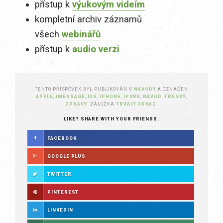
přístup k
výukovým videím
kompletní archiv záznamů
všech
webinářů
přístup k
audio verzi
TENTO PŘÍSPĚVEK BYL PUBLIKOVÁN V
NÁVODY
A OZNAČEN
APPLE
,
IMESSAGE
,
IOS
,
IPHONE
,
IPURE
,
NÁVOD
,
TRENDY
,
ZPRÁVY
. ZÁLOŽKA
TRVALÝ ODKAZ
.
LIKE? SHARE WITH YOUR FRIENDS.
FACEBOOK
GOOGLE PLUS
TWITTER
PINTEREST
LINKEDIN