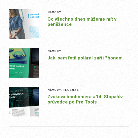
NÁVODY
Co všechno dnes můžeme mít v
peněžence
NÁVODY
Jak jsem fotil polární záři iPhonem
NÁVODY
,
RECENZE
Zvuková bonboniéra #14: Stopařův
průvodce po Pro Tools